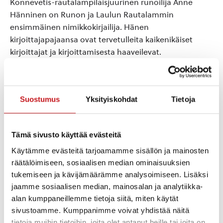
Konnevetis-rautalampilaisjuurinen runoilija Anne
Hänninen on Runon ja Laulun Rautalammin
ensimmäinen nimikkokirjailija. Hänen
kirjoittajapajaansa ovat tervetulleita kaikenikäiset
kirjoittajat ja kirjoittamisesta haaveilevat.
Lisää kalenteriin
Suostumus
Yksityiskohdat
Tietoja
Tämä sivusto käyttää evästeitä
TIEDOT
JÄRJESTÄJÄ
Käytämme evästeitä tarjoamamme sisällön ja mainosten
Rautalammin
Päivämäärä:
Kulttuuriseura ry.
räätälöimiseen, sosiaalisen median ominaisuuksien
ti 25.6.2024
Sähköposti
tukemiseen ja kävijämäärämme analysoimiseen. Lisäksi
Aika:
posti@rautalamminkulttuur
jaamme sosiaalisen median, mainosalan ja analytiikka-
13:00 - 14:30
iseura.fi
alan kumppaneillemme tietoja siitä, miten käytät
Hinta:
Siirry Järjestäjän
verkkosivuille
sivustoamme. Kumppanimme voivat yhdistää näitä
Ilmainen
tietoja muihin tietoihin, joita olet antanut heille tai joita on
Tapahtumaluokat: