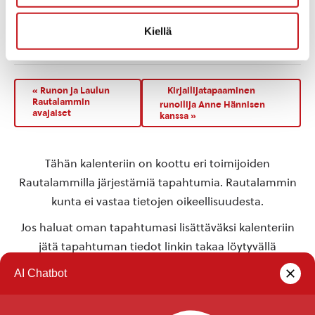
Kirjaston Kivijalka
Rautalammintie 4
Kiellä
Rautalampi
,
77700
+ Google Map
Näytä Tapahtumapaikka WWW-sivusto
«
Runon ja Laulun
Kirjailijatapaaminen
Rautalammin
runoilija Anne Hännisen
avajaiset
kanssa
»
Tähän kalenteriin on koottu eri toimijoiden
Rautalammilla järjestämiä tapahtumia. Rautalammin
kunta ei vastaa tietojen oikeellisuudesta.
Jos haluat oman tapahtumasi lisättäväksi kalenteriin
jätä tapahtuman tiedot linkin takaa löytyvällä
lomakkeella
.