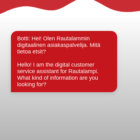
Rautalammin kunta
Yhteystiedot
Kuntainfo
Strategiat, ohjelmat, ohjeet, suunnitelmat, säännöt ja
sopimukset
Asiakirjajulkisuuskuvaus
Evästeet
Saavutettavuusseloste
Tietosuoja
Tietosuojaselosteet
Tietopyyntö
Päätöksenteko ja lähidemokratia
Päätökset, esityslistat & pöytäkirjat
Hallinto