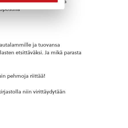
lo 15-17. Ajanvarausasioissa
öpostilla
 Rautalammille ja tuovansa
asten etsittäväksi. Ja mikä parasta
uin pehmoja riittää!
jastolla niin virittäydytään