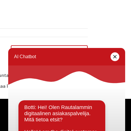
Palveluiltapäivä ukrainalaisille
»
ta ei vastaa tietojen oikeellisuudesta.
kaa löytyvällä
lomakkeella
.
Päätöksenteko ja lähidemokratia
Päätökset, esityslistat & pöytäkirjat