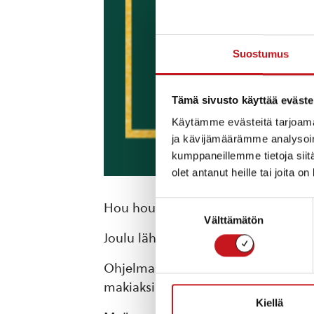
Suostumus
Tämä sivusto käyttää eväste
Käytämme evästeitä tarjoama
ja kävijämäärämme analysoim
kumppaneillemme tietoja siitä
olet antanut heille tai joita o
Suostumuksen
Hou hou hou!
Välttämätön
valinta
Joulu lähestyy jo kovaa vauhtia ja ni
Ohjelmassa on muun muassa arvonta, 
makiaksi glögin ja piparien merkeis
Kiellä