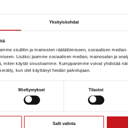
Yksityiskohdat
itä
mme sisällön ja mainosten räätälöimiseen, sosiaalisen median
iseen. Lisäksi jaamme sosiaalisen median, mainosalan ja analy
, miten käytät sivustoamme. Kumppanimme voivat yhdistää näitä t
n kerätty, kun olet käyttänyt heidän palvelujaan.
Mieltymykset
Tilastot
inpä kirjastolla pistetään pystyyn joulunavajaiset maana
poistomyynti ja ohjattua joulukorttien tekoa kello 17
sä.
Salli valinta