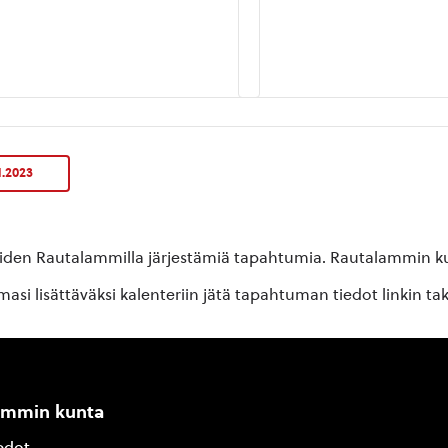
1.2023
oiden Rautalammilla järjestämiä tapahtumia. Rautalammin kun
si lisättäväksi kalenteriin jätä tapahtuman tiedot linkin ta
ammin kunta
edot