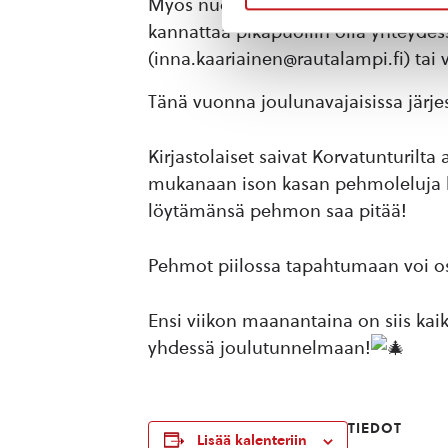
Myös nuorisotoimen järjestämä pakoh
kannattaa pikapuoliin olla yhteydes
(inna.kaariainen@rautalampi.fi) tai 
Tänä vuonna joulunavajaisissa järj
Kirjastolaiset saivat Korvatunturilt
mukanaan ison kasan pehmoleluja laps
löytämänsä pehmon saa pitää!
Pehmot piilossa tapahtumaan voi osal
Ensi viikon maanantaina on siis kai
yhdessä joulutunnelmaan!
TIEDOT
Lisää kalenteriin