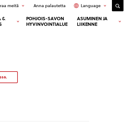
raa meitä
Anna palautetta
Language
 &
POHJOIS-SAVON
ASUMINEN JA
S
HYVINVOINTIALUE
LIIKENNE
ssa.