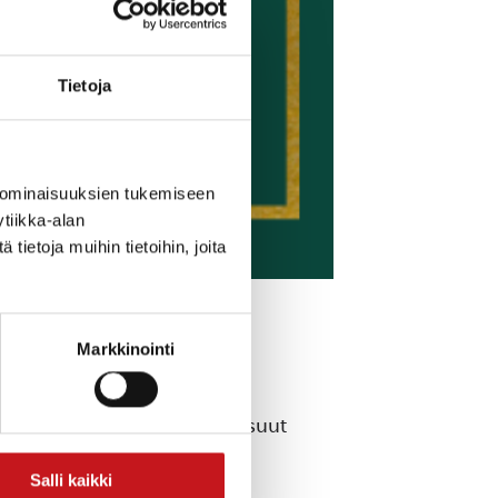
Tietoja
 ominaisuuksien tukemiseen
tiikka-alan
ietoja muihin tietoihin, joita
Markkinointi
ntaina 27.11. kello 10-19.
 alkaen. Lisäksi pistetään suut
Salli kaikki