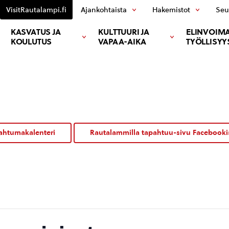
VisitRautalampi.fi
Ajankohtaista
Hakemistot
Seu
KASVATUS JA
KULTTUURI JA
ELINVOIMA
KOULUTUS
VAPAA-AIKA
TYÖLLISYY
ahtumakalenteri
Rautalammilla tapahtuu-sivu Facebooki