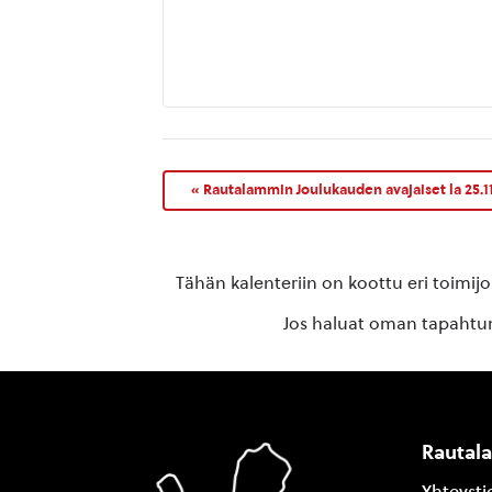
«
Rautalammin Joulukauden avajaiset la 25.1
Tähän kalenteriin on koottu eri toimij
Jos haluat oman tapahtuma
Rautal
Yhteysti