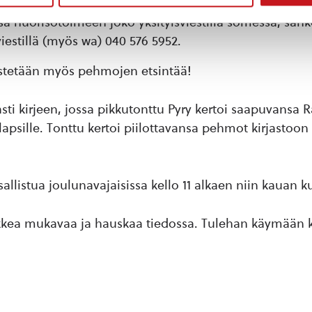
uonepeli on pelattavissa joulunavajaisten aikana kel
sä nuorisotoimeen joko yksityisviestillä somessa, sähk
viestillä (myös wa) 040 576 5952.
estetään myös pehmojen etsintää!
a asti kirjeen, jossa pikkutonttu Pyry kertoi saapuvansa
ille. Tonttu kertoi piilottavansa pehmot kirjastoon l
listua joulunavajaisissa kello 11 alkaen niin kauan k
kkea mukavaa ja hauskaa tiedossa. Tulehan käymään kir