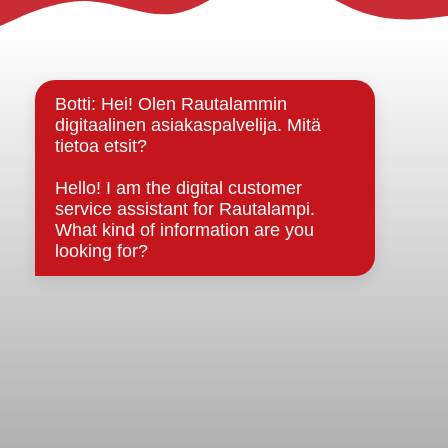
Rautalammin kunta
Yhteystiedot
Kuntainfo
Strategiat, ohjelmat, ohjeet, suunnitelmat, säännöt ja
sopimukset
Asiakirjajulkisuuskuvaus
Evästeet
Saavutettavuusseloste
Tietosuoja
Tietosuojaselosteet
Tietopyyntö
Päätöksenteko ja lähidemokratia
Päätökset, esityslistat & pöytäkirjat
Hallinto
Kunnanhallitus