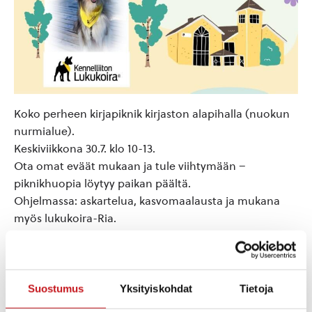
Koko perheen kirjapiknik kirjaston alapihalla (nuokun
nurmialue).
Keskiviikkona 30.7. klo 10-13.
Ota omat eväät mukaan ja tule viihtymään –
piknikhuopia löytyy paikan päältä.
Ohjelmassa: askartelua, kasvomaalausta ja mukana
myös lukukoira-Ria.
Lisää kalenteriin
Suostumus
Yksityiskohdat
Tietoja