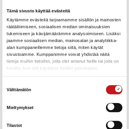
Tämä sivusto käyttää evästeitä
TIEDOT
Päivämäärä:
Käytämme evästeitä tarjoamamme sisällön ja mainosten
ke 30.7.2025
räätälöimiseen, sosiaalisen median ominaisuuksien
Aika:
tukemiseen ja kävijämäärämme analysoimiseen. Lisäksi
10:00 - 13:00
jaamme sosiaalisen median, mainosalan ja analytiikka-
alan kumppaneillemme tietoja siitä, miten käytät
sivustoamme. Kumppanimme voivat yhdistää näitä
tietoja muihin tietoihin, joita olet antanut heille tai joita on
TAPAHTUMAPAIKAT
kerätty, kun olet käyttänyt heidän palvelujaan.
Suostumuksen
Rautalammin
Välttämätön
valinta
kirjasto
Mieltymykset
Nuorisotila Nuokku
Tilastot