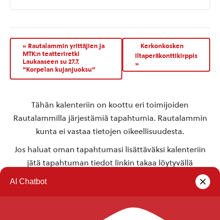
«
Rautalammin yrittäjien ja
Kerkonkosken
MTK:n teatteriretki
iltaperäkonttikirppis
Laukaaseen su 27.7.
»
”Korpelan kujanjuoksu”
Tähän kalenteriin on koottu eri toimijoiden
Rautalammilla järjestämiä tapahtumia. Rautalammin
kunta ei vastaa tietojen oikeellisuudesta.
Jos haluat oman tapahtumasi lisättäväksi kalenteriin
jätä tapahtuman tiedot linkin takaa löytyvällä
lomakkeella
.