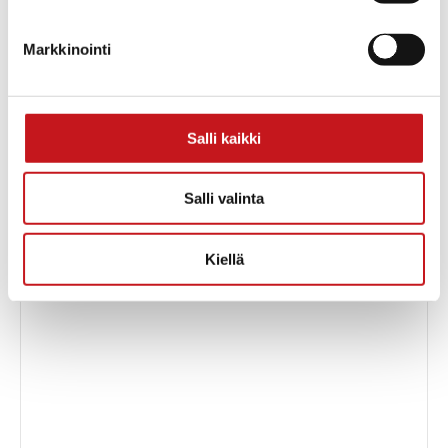
Rautalammintie 4
Rautalampi
,
77700
Markkinointi
Suomi
040 576 5952
Salli kaikki
Näytä Tapahtumapaikka
WWW-sivusto
Salli valinta
Kiellä