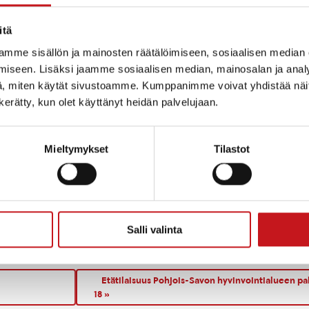
innasta. Voit jopa innostua ja liittyä mukavaan jou
itä
mme sisällön ja mainosten räätälöimiseen, sosiaalisen median
JÄRJESTÄJÄ
TAPAHTUMAPAIKKA
iseen. Lisäksi jaamme sosiaalisen median, mainosalan ja analy
Rautalammin Martat
Kirjaston Kivijalka
, miten käytät sivustoamme. Kumppanimme voivat yhdistää näitä t
Puhelin
Rautalammintie 4
n kerätty, kun olet käyttänyt heidän palvelujaan.
045-1341965
Rautalampi
,
77700
+
Sähköposti
Google Map
kaisa-liisa.piironen@evl.fi
Näytä Tapahtumapaikka
Mieltymykset
Tilastot
WWW-sivusto
kka:
ia:
Salli valinta
Etätilaisuus Pohjois-Savon hyvinvointialueen pal
18
»