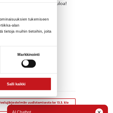
kkoomme! Lämpimästi tervetuloa!
 ominaisuuksien tukemiseen
tiikka-alan
ietoja muihin tietoihin, joita
Markkinointi
Salli kaikki
velujärjestelmän uudistamisesta ke 13.3. klo