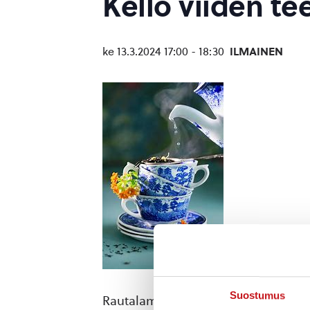
Kello viiden te
ke 13.3.2024 17:00
-
18:30
ILMAINEN
Suostumus
Rautalammin Marttojen järjestämä ke