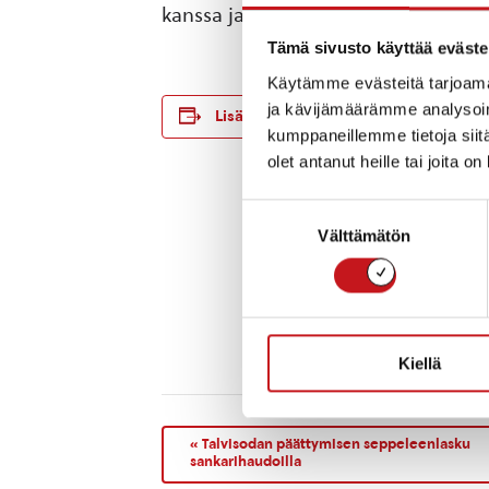
kanssa ja kuulemaan marttojen toim
Tämä sivusto käyttää eväste
Käytämme evästeitä tarjoama
TIEDOT
ja kävijämäärämme analysoim
Lisää kalenteriin
Päivämäärä:
kumppaneillemme tietoja siitä
ke 13.3.2024
olet antanut heille tai joita o
Aika:
17:00 - 18:30
Suostumuksen
Hinta:
Välttämätön
valinta
Ilmainen
Tapahtumaluo
Yhdistykset
Tapahtuma tag
Martat
Kiellä
«
Talvisodan päättymisen seppeleenlasku
sankarihaudoilla