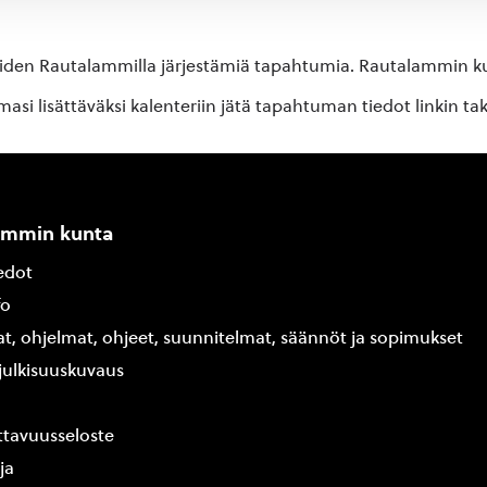
oiden Rautalammilla järjestämiä tapahtumia. Rautalammin kun
si lisättäväksi kalenteriin jätä tapahtuman tiedot linkin ta
ammin kunta
edot
fo
at, ohjelmat, ohjeet, suunnitelmat, säännöt ja sopimukset
ajulkisuuskuvaus
tavuusseloste
ja