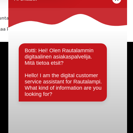
ta ei vastaa tietojen oikeellisuudesta.
kaa löytyvällä
lomakkeella
.
Päätöksenteko ja lähidemokratia
Päätökset, esityslistat & pöytäkirjat
Hallinto
Kunnanhallitus
Kunnanvaltuusto
Lautakunnat