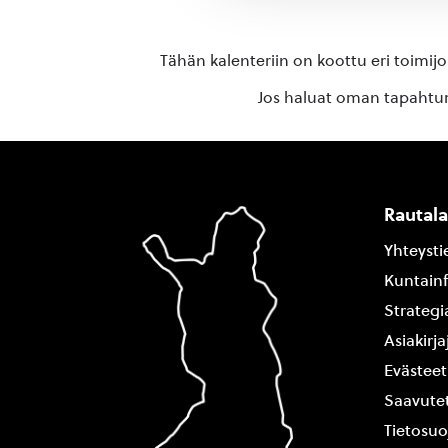
Tähän kalenteriin on koottu eri toimij
Jos haluat oman tapahtuma
Rautal
Yhteysti
Kuntain
Strategi
Asiakirj
Evästeet
Saavutet
Tietosuo