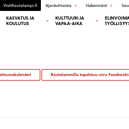
VisitRautalampi.fi
Ajankohtaista
Hakemistot
Seu
KASVATUS JA
KULTTUURI JA
ELINVOIMA
KOULUTUS
VAPAA-AIKA
TYÖLLISYY
ahtumakalenteri
Rautalammilla tapahtuu-sivu Facebooki