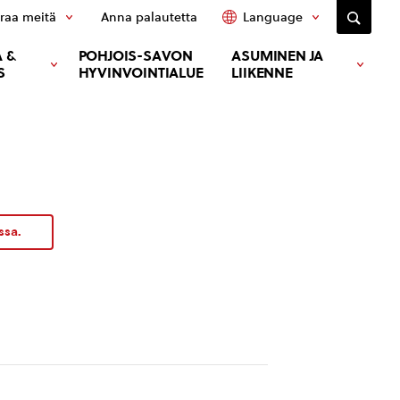
raa meitä
Anna palautetta
Language
 &
POHJOIS-SAVON
ASUMINEN JA
S
HYVINVOINTIALUE
LIIKENNE
ssa.