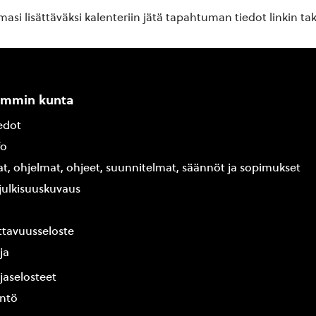
si lisättäväksi kalenteriin jätä tapahtuman tiedot linkin ta
ammin kunta
edot
fo
at, ohjelmat, ohjeet, suunnitelmat, säännöt ja sopimukset
ajulkisuuskuvaus
tavuusseloste
ja
jaselosteet
yntö