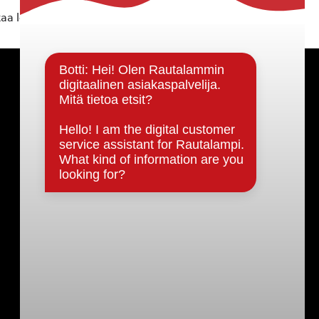
kaa löytyvällä
lomakkeella
.
Päätöksenteko ja lähidemokratia
Päätökset, esityslistat & pöytäkirjat
Hallinto
Kunnanhallitus
Kunnanvaltuusto
Lautakunnat