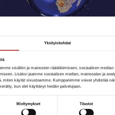
Yksityiskohdat
itä
mme sisällön ja mainosten räätälöimiseen, sosiaalisen median
iseen. Lisäksi jaamme sosiaalisen median, mainosalan ja analy
, miten käytät sivustoamme. Kumppanimme voivat yhdistää näitä t
n kerätty, kun olet käyttänyt heidän palvelujaan.
ltamolla! Tule mukaan laulamaan! Mukana kanttori Ka
Mieltymykset
Tilastot