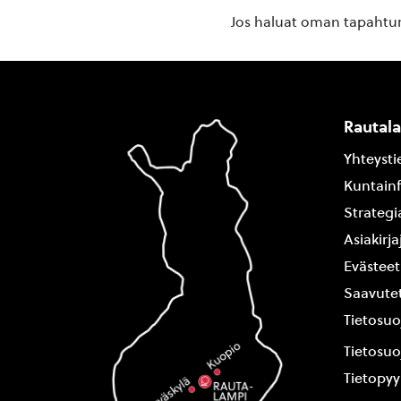
Jos haluat oman tapahtuma
Rautal
Yhteysti
Kuntain
Strategi
Asiakirj
Evästeet
Saavutet
Tietosuo
Tietosuo
Tietopy