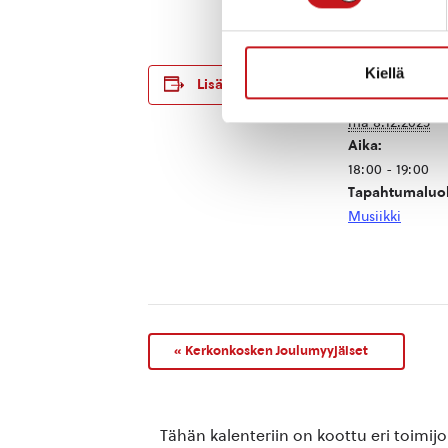
TIEDOT
Kiellä
Lisää kalenteriin
Päivämäärä:
ma 8.12.2025
Aika:
18:00 - 19:00
Tapahtumaluo
Musiikki
«
Kerkonkosken Joulumyyjäiset
Tähän kalenteriin on koottu eri toimij