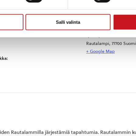
JÄRJESTÄJÄ
TAPAHTUMAPAIKKA
Salli valinta
Rautalammin seurakunta
Neste Rautalampi
Jyväskyläntie 12
Rautalampi
,
77700
Suomi
+ Google Map
kka:
oiden Rautalammilla järjestämiä tapahtumia. Rautalammin kun