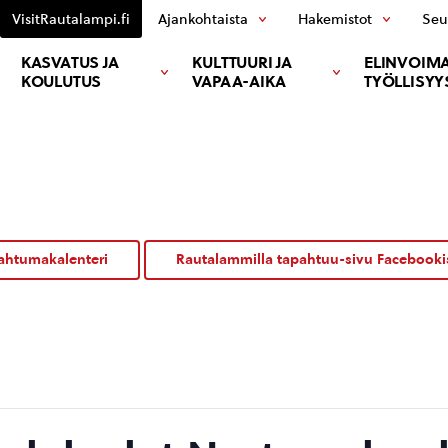
VisitRautalampi.fi
Ajankohtaista
Hakemistot
Seu
KASVATUS JA
KULTTUURI JA
ELINVOIMA
KOULUTUS
VAPAA-AIKA
TYÖLLISYY
ahtumakalenteri
Rautalammilla tapahtuu-sivu Facebooki