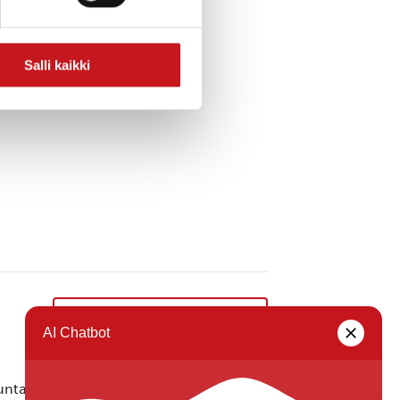
Salli kaikki
Salli Systems avoimet ovet
»
ta ei vastaa tietojen oikeellisuudesta.