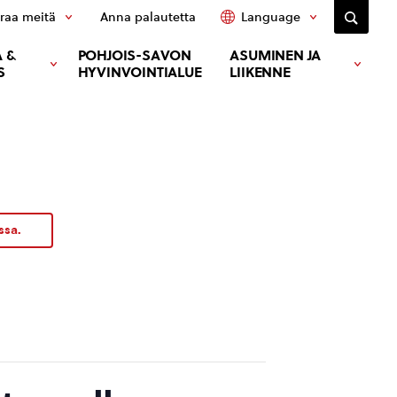
raa meitä
Anna palautetta
Language
 &
POHJOIS-SAVON
ASUMINEN JA
S
HYVINVOINTIALUE
LIIKENNE
ssa.