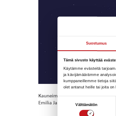
Suostumus
Tämä sivusto käyttää eväste
Käytämme evästeitä tarjoama
ja kävijämäärämme analysoim
kumppaneillemme tietoja siitä
olet antanut heille tai joita o
Kauneimmat joululaulut Nesteen huo
Suostumuksen
Emilia Jalkanen ja Aki Virta.
Välttämätön
valinta