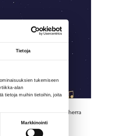
Tietoja
 ominaisuuksien tukemiseen
tiikka-alan
ietoja muihin tietoihin, joita
isa-Liisa Piironen, kirkkoherra
Markkinointi