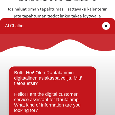
Jos haluat oman tapahtumasi lisättäväksi kalenteriin
jätä tapahtuman tiedot linkin takaa löytyvällä
lomakkeella
.
Rautalammin kunta
Yhteystiedot
Kuntainfo
Strategiat, ohjelmat, ohjeet, suunnitelmat, säännöt ja
sopimukset
Asiakirjajulkisuuskuvaus
Evästeet
Saavutettavuusseloste
Tietosuoja