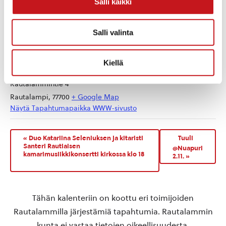
Salli kaikki
Salli valinta
TAPAHTUMAPAIKKA
Kiellä
Kirjaston Kivijalka
Rautalammintie 4
Rautalampi
,
77700
+ Google Map
Näytä Tapahtumapaikka WWW-sivusto
«
Duo Katariina Seleniuksen ja kitaristi
Tuuli
Santeri Rautiaisen
@Nuapuri
kamarimusiikkikonsertti kirkossa klo 18
2.11.
»
Tähän kalenteriin on koottu eri toimijoiden
Rautalammilla järjestämiä tapahtumia. Rautalammin
kunta ei vastaa tietojen oikeellisuudesta.