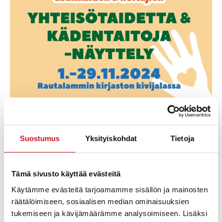
KÄSILLÄ HYVÄ MIELI
Rautalammin kirjaston kivijalassa 1.11.-2.12.2024
KÄSILLÄ HYVÄ MIELI -näyttelyssä pääset näkemään
Suostumus
Yksityiskohdat
Tietoja
Kierinniemen hoitokodin asukkaiden ja hoitajien
iloista ja värikästä yhteisötaidetta ja kädentaitoja, jota
olemme yhdessä ja erikseen tehneet. Tavoitteenamme
on tarjota hyvän mielen elämys ja ehkä myös uusia
Tämä sivusto käyttää evästeitä
ideoita juuri Sinulle. Tervetuloa!
Käytämme evästeitä tarjoamamme sisällön ja mainosten
räätälöimiseen, sosiaalisen median ominaisuuksien
Lisää kalenteriin
tukemiseen ja kävijämäärämme analysoimiseen. Lisäksi