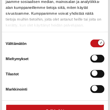
jaamme sosiaalisen median, mainosalan ja analytiikka-
alan kumppaneillemme tietoja siitä, miten käytät
sivustoamme. Kumppanimme voivat yhdistää näitä
TIEDOT
JÄRJESTÄJÄ
tietoja muihin tietoihin, joita olet antanut heille tai joita on
Rautalammin kulttuuritoimi
Alkaa:
Siirry Järjestäjän
kerätty, kun olet käyttänyt heidän palvelujaan.
pe 1.11.2024 08:00
verkkosivuille
Loppuu:
ma 2.12.2024 16:00
Suostumuksen
Välttämätön
Tapahtumaluokka:
valinta
Näyttelyt
Tapahtuma tagia:
Mieltymykset
näyttely
Tilastot
Markkinointi