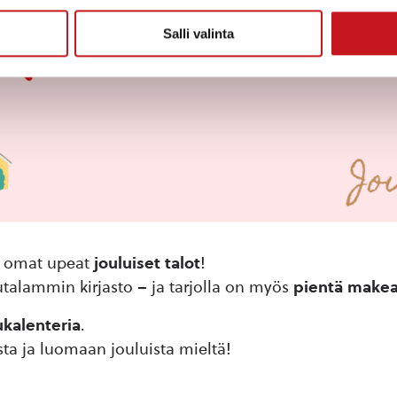
Salli valinta
an omat upeat
jouluiset talot
!
utalammin kirjasto – ja tarjolla on myös
pientä makea
ukalenteria
.
a ja luomaan jouluista mieltä!