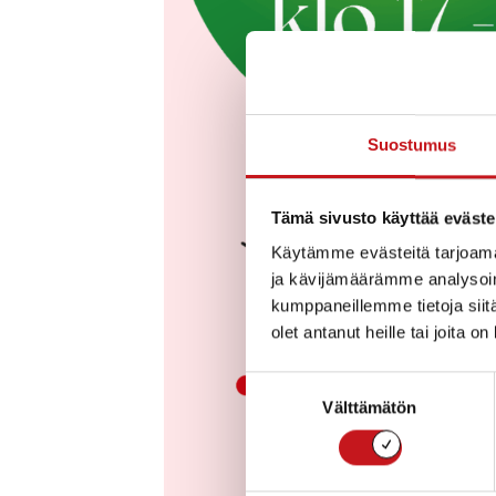
Suostumus
Tämä sivusto käyttää eväste
Käytämme evästeitä tarjoama
ja kävijämäärämme analysoim
kumppaneillemme tietoja siitä
olet antanut heille tai joita o
Suostumuksen
Välttämätön
valinta