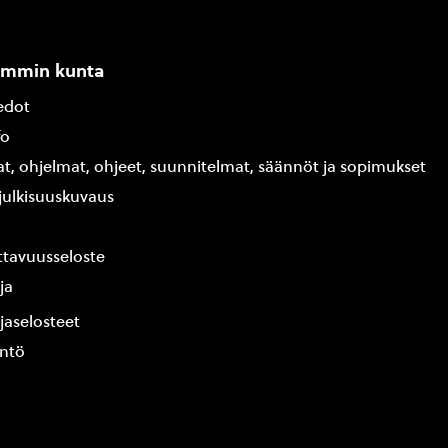
ammin kunta
edot
fo
at, ohjelmat, ohjeet, suunnitelmat, säännöt ja sopimukset
ajulkisuuskuvaus
tavuusseloste
ja
jaselosteet
yntö