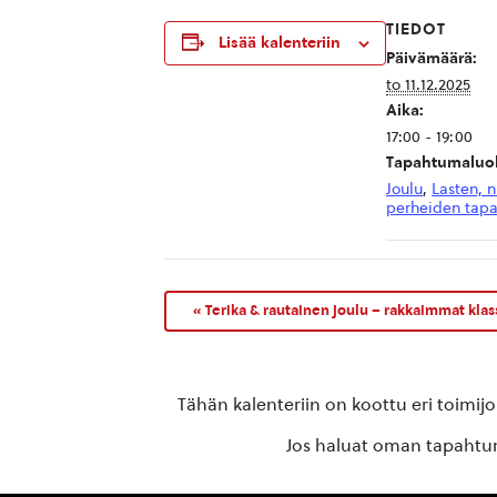
TIEDOT
Lisää kalenteriin
Päivämäärä:
to 11.12.2025
Aika:
17:00 - 19:00
Tapahtumaluok
Joulu
,
Lasten, n
perheiden tap
«
Terika & rautainen joulu – rakkaimmat klas
Tähän kalenteriin on koottu eri toimij
Jos haluat oman tapahtuma