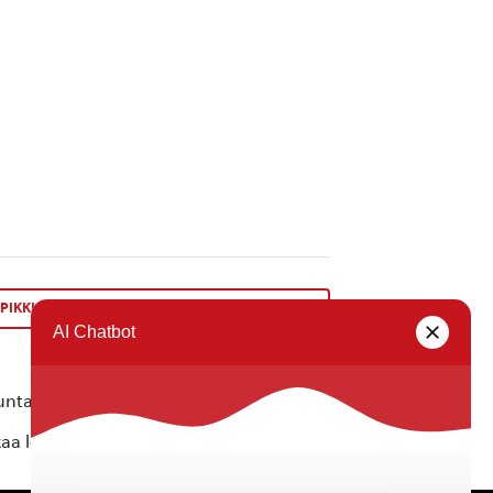
PIKKUJOULU 12.12.2025 klo.15.00 Koskelossa
»
ta ei vastaa tietojen oikeellisuudesta.
kaa löytyvällä
lomakkeella
.