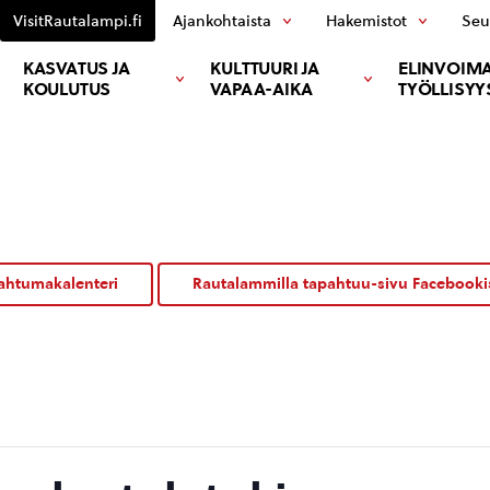
VisitRautalampi.fi
Ajankohtaista
Hakemistot
Seu
KASVATUS JA
KULTTUURI JA
ELINVOIMA
KOULUTUS
VAPAA-AIKA
TYÖLLISYY
ahtumakalenteri
Rautalammilla tapahtuu-sivu Facebooki