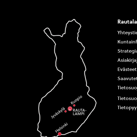
Rautal
Yhteysti
Kuntain
Strategi
Asiakirj
Evästeet
Saavutet
Tietosuo
Tietosuo
Tietopy