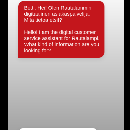
Päätöksenteko ja lähidemokratia
Päätökset, esityslistat & pöytäkirjat
Hallinto
Kunnanhallitus
Kunnanvaltuusto
Lautakunnat