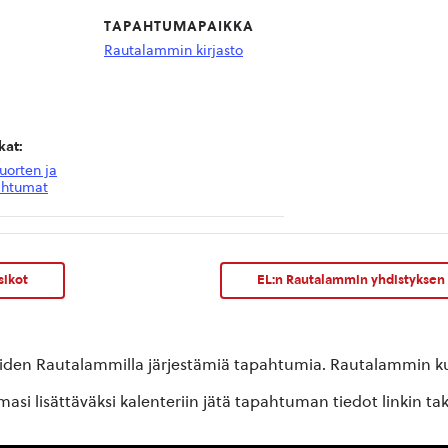
TAPAHTUMAPAIKKA
Rautalammin kirjasto
at:
uorten ja
ahtumat
sikot
EL:n Rautalammin yhdistyksen 
oiden Rautalammilla järjestämiä tapahtumia. Rautalammin kun
si lisättäväksi kalenteriin jätä tapahtuman tiedot linkin ta