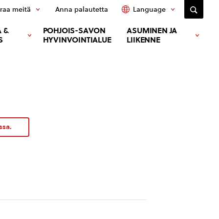
raa meitä
Anna palautetta
Language
 &
POHJOIS-SAVON
ASUMINEN JA
S
HYVINVOINTIALUE
LIIKENNE
ssa.