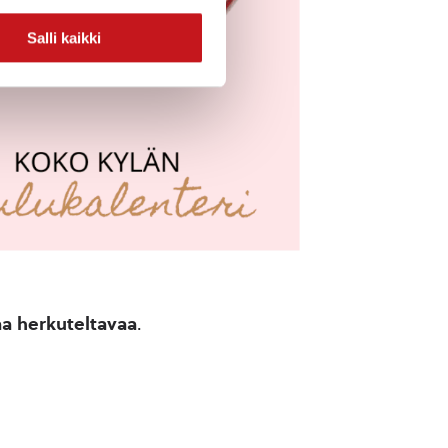
Salli kaikki
a herkuteltavaa
.