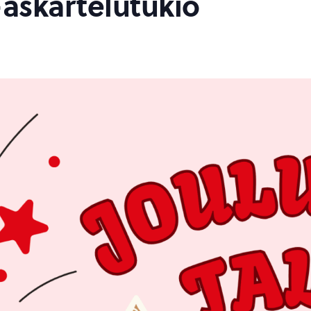
 -askartelutukio