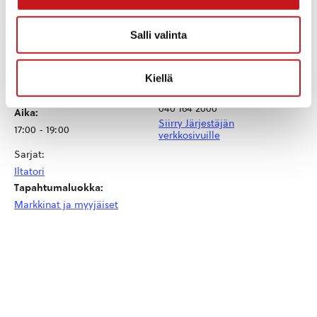
Lisää kalenteriin
Salli valinta
TIEDOT
JÄRJESTÄJÄ
Kiellä
Rautalammin kunta
Päivämäärä:
Puhelin
to 2.7.2020
040 164 2000
Aika:
Siirry Järjestäjän
17:00 - 19:00
verkkosivuille
Sarjat:
Iltatori
Tapahtumaluokka:
Markkinat ja myyjäiset