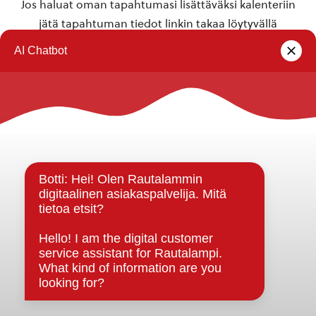
Jos haluat oman tapahtumasi lisättäväksi kalenteriin
jätä tapahtuman tiedot linkin takaa löytyvällä
lomakkeella
.
Rautalammin kunta
Yhteystiedot
Kuntainfo
Strategiat, ohjelmat, ohjeet, suunnitelmat, säännöt ja
sopimukset
Asiakirjajulkisuuskuvaus
Evästeet
Saavutettavuusseloste
Tietosuoja
Tietosuojaselosteet