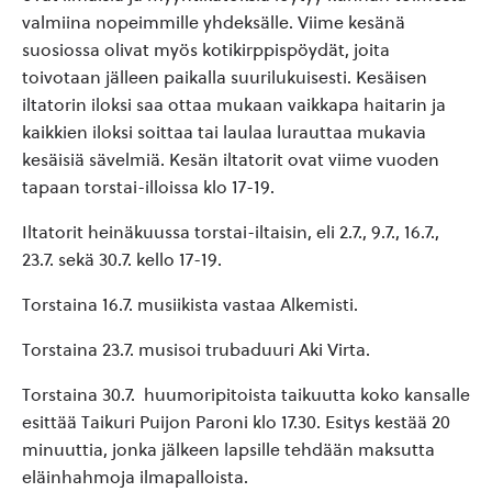
valmiina nopeimmille yhdeksälle. Viime kesänä
suosiossa olivat myös kotikirppispöydät, joita
toivotaan jälleen paikalla suurilukuisesti. Kesäisen
iltatorin iloksi saa ottaa mukaan vaikkapa haitarin ja
kaikkien iloksi soittaa tai laulaa lurauttaa mukavia
kesäisiä sävelmiä. Kesän iltatorit ovat viime vuoden
tapaan torstai-illoissa klo 17-19.
Iltatorit heinäkuussa torstai-iltaisin, eli 2.7., 9.7., 16.7.,
23.7. sekä 30.7. kello 17-19.
Torstaina 16.7. musiikista vastaa Alkemisti.
Torstaina 23.7. musisoi trubaduuri Aki Virta.
Torstaina 30.7. huumoripitoista taikuutta koko kansalle
esittää Taikuri Puijon Paroni klo 17.30. Esitys kestää 20
minuuttia, jonka jälkeen lapsille tehdään maksutta
eläinhahmoja ilmapalloista.