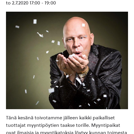
to 2.7.2020 17:00
-
19:00
Tänä kesänä toivotamme jälleen kaikki paikalliset
tuottajat myyntipöytien taakse torille. Myyntipaikat
ovat ilmaisia ja myyntikatoksia löytyy kunnan toimesta