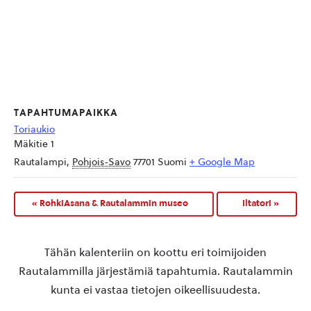
TAPAHTUMAPAIKKA
Toriaukio
Mäkitie 1
Rautalampi
,
Pohjois-Savo
77701
Suomi
+ Google Map
«
RohkiAsana & Rautalammin museo
Iltatori
»
Tähän kalenteriin on koottu eri toimijoiden
Rautalammilla järjestämiä tapahtumia. Rautalammin
kunta ei vastaa tietojen oikeellisuudesta.