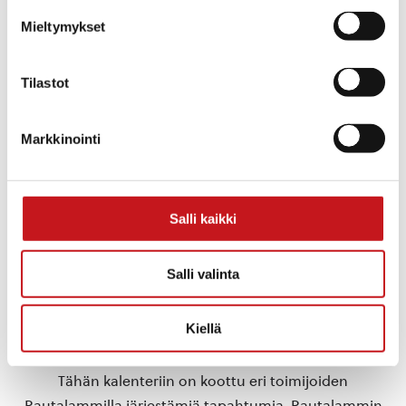
Mieltymykset
Tilastot
Markkinointi
TAPAHTUMAPAIKKA
Puutarhakerhon maitolava, tori
Kuopiontie 34
Salli kaikki
Rautalampi
,
77700
Suomi
+ Google Map
Salli valinta
«
Myhinpään
Kerhopäivät Lapsille
seudun tarinatupa
Kerkonkoskella 26.-30.6.2023
ja kyläkahvit
klo 10-14
»
Kiellä
Tähän kalenteriin on koottu eri toimijoiden
Rautalammilla järjestämiä tapahtumia. Rautalammin