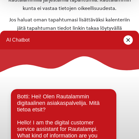
kunta ei vastaa tietojen oikeellisuudesta.
Jos haluat oman tapahtumasi lisättäväksi kalenteriin
jätä tapahtuman tiedot linkin takaa löytyvällä
lomakkeella
.
Rautalammin kunta
Yhteystiedot
Kuntainfo
Strategiat, ohjelmat, ohjeet, suunnitelmat, säännöt ja
sopimukset
Asiakirjajulkisuuskuvaus
Evästeet
Saavutettavuusseloste
Tietosuoja