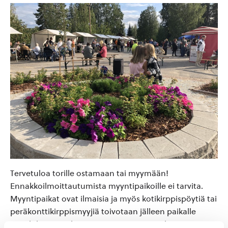
Tervetuloa torille ostamaan tai myymään!
Ennakkoilmoittautumista myyntipaikoille ei tarvita.
Myyntipaikat ovat ilmaisia ja myös kotikirppispöytiä tai
peräkonttikirppismyyjiä toivotaan jälleen paikalle
suurilukuisesti. Iltatorin isäntä Timo Satuli.