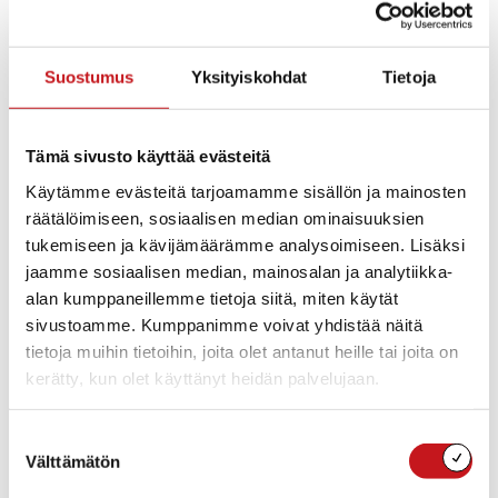
Suostumus
Yksityiskohdat
Tietoja
Lisää kalenteriin
Tämä sivusto käyttää evästeitä
TIEDOT
Käytämme evästeitä tarjoamamme sisällön ja mainosten
Päivämäärä:
räätälöimiseen, sosiaalisen median ominaisuuksien
to 22.6.2023
tukemiseen ja kävijämäärämme analysoimiseen. Lisäksi
Aika:
jaamme sosiaalisen median, mainosalan ja analytiikka-
17:00 - 19:00
alan kumppaneillemme tietoja siitä, miten käytät
Tapahtumaluokka:
sivustoamme. Kumppanimme voivat yhdistää näitä
Markkinat ja myyjäiset
tietoja muihin tietoihin, joita olet antanut heille tai joita on
kerätty, kun olet käyttänyt heidän palvelujaan.
Suostumuksen
Välttämätön
valinta