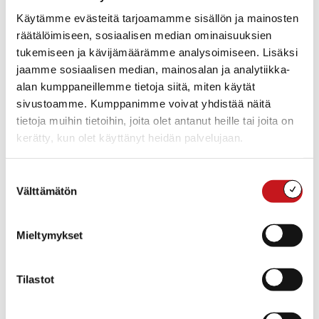
Käytämme evästeitä tarjoamamme sisällön ja mainosten
räätälöimiseen, sosiaalisen median ominaisuuksien
Lisää kalenteriin
tukemiseen ja kävijämäärämme analysoimiseen. Lisäksi
jaamme sosiaalisen median, mainosalan ja analytiikka-
alan kumppaneillemme tietoja siitä, miten käytät
TIEDOT
JÄRJESTÄJÄ
sivustoamme. Kumppanimme voivat yhdistää näitä
PureYou Wellness
Päivämäärä:
tietoja muihin tietoihin, joita olet antanut heille tai joita on
Puhelin
la 14.9.2024
kerätty, kun olet käyttänyt heidän palvelujaan.
0405958086
Aika:
Siirry Järjestäjän
17:00 - 18:15
verkkosivuille
Suostumuksen
Tapahtumaluokka:
Välttämätön
valinta
Hyvinvointi
Tapahtuma tagia:
jooga
Mieltymykset
TAPAHTUMAPAIKKA
Tilastot
Sahalan kartano