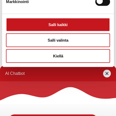
Markkinointi
«
Livemusavisa
Rautalammin
Pestuumarkkinoilla by
pestuumarkkinat
Heikki Kokko
sunnuntaina 15.9. klo 9-14
»
Salli kaikki
Tähän kalenteriin on koottu eri toimijoiden
Rautalammilla järjestämiä tapahtumia. Rautalammin
Salli valinta
kunta ei vastaa tietojen oikeellisuudesta.
Kiellä
Jos haluat oman tapahtumasi lisättäväksi kalenteriin
jätä tapahtuman tiedot linkin takaa löytyvällä
lomakkeella
.
Rautalammin kunta
Yhteystiedot
Kuntainfo