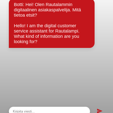
Strategiat, ohjelmat, ohjeet, suunnitelmat, säännöt ja
sopimukset
Asiakirjajulkisuuskuvaus
Evästeet
Saavutettavuusseloste
Tietosuoja
Tietosuojaselosteet
Tietopyyntö
Päätöksenteko ja lähidemokratia
Päätökset, esityslistat & pöytäkirjat
Hallinto
Kunnanhallitus
Kunnanvaltuusto
Lautakunnat