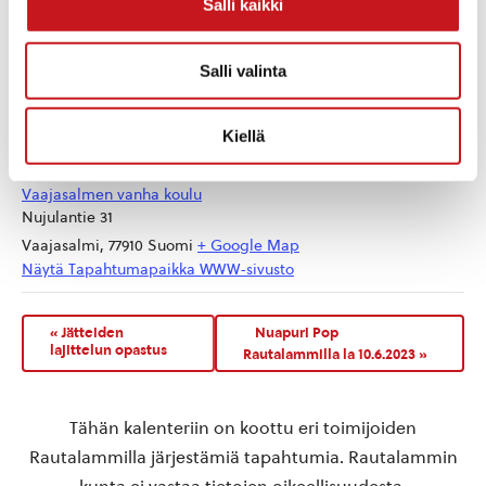
Salli kaikki
Salli valinta
Kiellä
TAPAHTUMAPAIKKA
Vaajasalmen vanha koulu
Nujulantie 31
Vaajasalmi
,
77910
Suomi
+ Google Map
Näytä Tapahtumapaikka WWW-sivusto
«
Jätteiden
Nuapuri Pop
lajittelun opastus
Rautalammilla la 10.6.2023
»
Tähän kalenteriin on koottu eri toimijoiden
Rautalammilla järjestämiä tapahtumia. Rautalammin