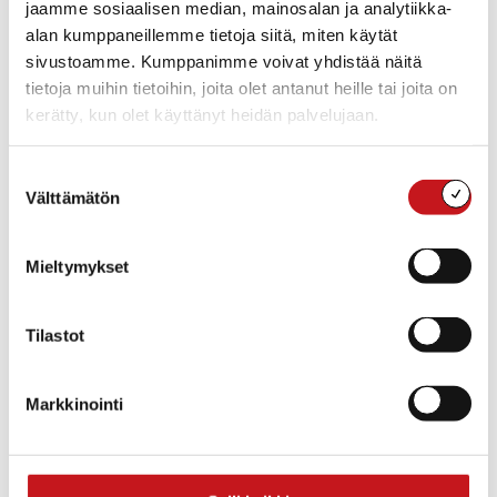
jaamme sosiaalisen median, mainosalan ja analytiikka-
alan kumppaneillemme tietoja siitä, miten käytät
sivustoamme. Kumppanimme voivat yhdistää näitä
tietoja muihin tietoihin, joita olet antanut heille tai joita on
Lisää kalenteriin
kerätty, kun olet käyttänyt heidän palvelujaan.
Suostumuksen
Välttämätön
valinta
TIEDOT
Alkaa:
to 8.6.2023 19:00
Mieltymykset
Loppuu:
la 10.6.2023 18:00
Tilastot
Markkinointi