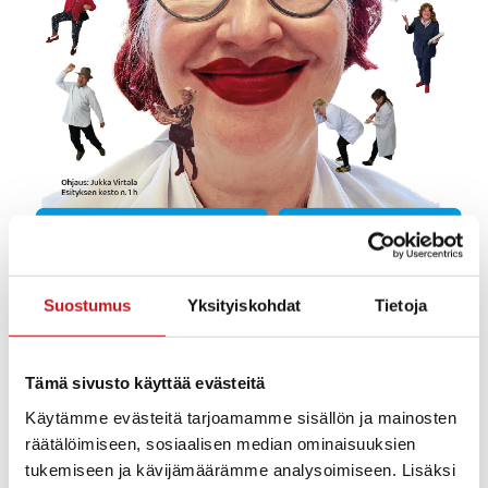
Suostumus
Yksityiskohdat
Tietoja
Vaajasalmen kyläteatterin hoitohupailu Vaajasalmen
entisellä koululla. Ensi-ilta to 8.6. klo 19, pe 9.6. klo 19
Tämä sivusto käyttää evästeitä
ja la kaksi esitystä klo 15 ja klo 17. Ohjaaja Jukka Virtala.
Käytämme evästeitä tarjoamamme sisällön ja mainosten
Sisä-Savon kansalaisopisto ja Saikari-Vaajasalmen
räätälöimiseen, sosiaalisen median ominaisuuksien
kyläyhdistys ry. Kesto 1h.
tukemiseen ja kävijämäärämme analysoimiseen. Lisäksi