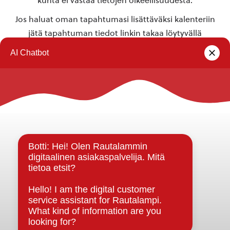
kunta ei vastaa tietojen oikeellisuudesta.
Jos haluat oman tapahtumasi lisättäväksi kalenteriin
jätä tapahtuman tiedot linkin takaa löytyvällä
lomakkeella
.
Rautalammin kunta
Yhteystiedot
Kuntainfo
Strategiat, ohjelmat, ohjeet, suunnitelmat, säännöt ja
sopimukset
Asiakirjajulkisuuskuvaus
Evästeet
Saavutettavuusseloste
Tietosuoja