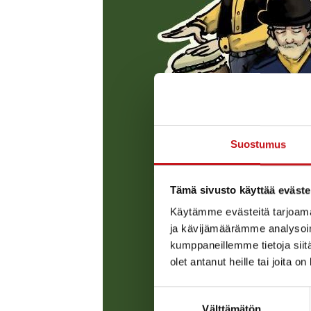
Suostumus
Tämä sivusto käyttää eväste
Käytämme evästeitä tarjoama
ja kävijämäärämme analysoim
kumppaneillemme tietoja siitä
olet antanut heille tai joita o
Suostumuksen
Välttämätön
valinta