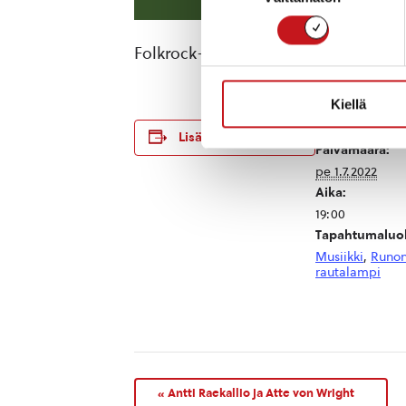
Folkrock-trio soittaa kalevalaisia l
Kiellä
TIEDOT
Lisää kalenteriin
Päivämäärä:
pe 1.7.2022
Aika:
19:00
Tapahtumaluok
Musiikki
,
Runon
rautalampi
«
Antti Raekallio ja Atte von Wright