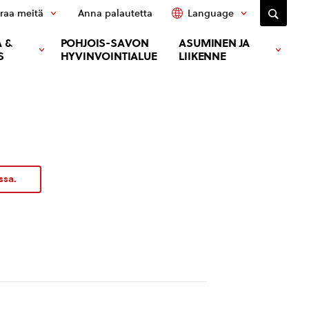
raa meitä
Anna palautetta
Language
 &
POHJOIS-SAVON
ASUMINEN JA
S
HYVINVOINTIALUE
LIIKENNE
ssa.