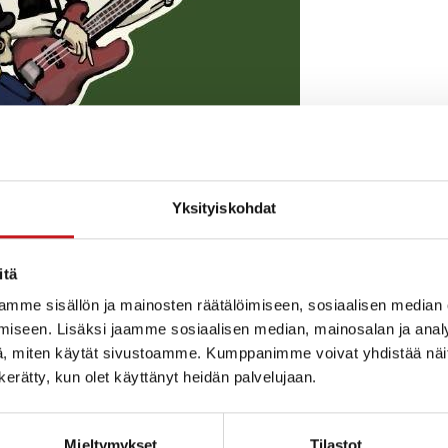
Yksityiskohdat
itä
mme sisällön ja mainosten räätälöimiseen, sosiaalisen median
iseen. Lisäksi jaamme sosiaalisen median, mainosalan ja analy
, miten käytät sivustoamme. Kumppanimme voivat yhdistää näitä t
n kerätty, kun olet käyttänyt heidän palvelujaan.
Mieltymykset
Tilastot