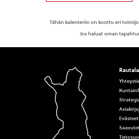
Tähän kalenteriin on koottu eri toimij
Jos haluat oman tapahtuma
Rautal
Yhteysti
Kuntain
Strategi
Asiakirj
Evästeet
Saavutet
Tietosuo