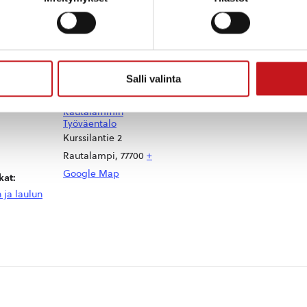
auluja ja omia kappaleitaan. Tapahtuma on työväentaloll
Salli valinta
TAPAHTUMAPAIKKA
Rautalammin
Työväentalo
Kurssilantie 2
Rautalampi
,
77700
+
Google Map
at:
 ja laulun