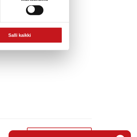
a ja liput 20e
Salli kaikki
Kesäasukastreffit 2022
»