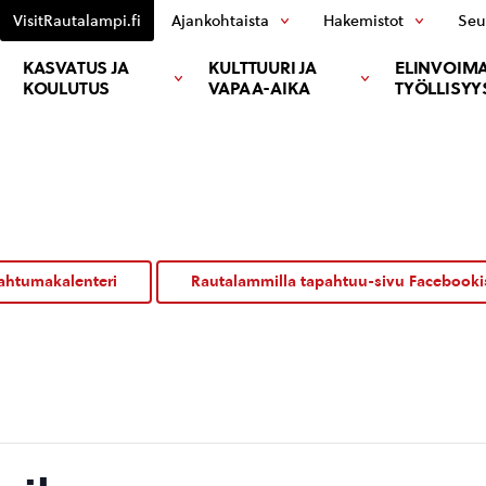
VisitRautalampi.fi
Ajankohtaista
Hakemistot
Seu
KASVATUS JA
KULTTUURI JA
ELINVOIMA
KOULUTUS
VAPAA-AIKA
TYÖLLISYY
ahtumakalenteri
Rautalammilla tapahtuu-sivu Facebooki