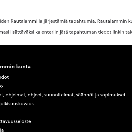
oiden Rautalammilla järjestämiä tapahtumia. Rautalammin kun
si lisättäväksi kalenteriin jätä tapahtuman tiedot linkin ta
ammin kunta
edot
fo
at, ohjelmat, ohjeet, suunnitelmat, säännöt ja sopimukset
ajulkisuuskuvaus
tavuusseloste
ja