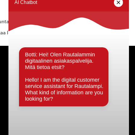
ta ei vastaa tietojen oikeellisuudesta.
kaa löytyvällä
lomakkeella
.
Päätöksenteko ja lähidemokratia
Päätökset, esityslistat & pöytäkirjat
Hallinto
Kunnanhallitus
Kunnanvaltuusto
Lautakunnat