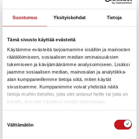
Lisää kalenteriin
Suostumus
Yksityiskohdat
Tietoja
TIEDOT
JÄRJESTÄJÄ
Esikoulu
Päivämäärä:
Tämä sivusto käyttää evästeitä
to 8.12.2022
Käytämme evästeitä tarjoamamme sisällön ja mainosten
Aika:
räätälöimiseen, sosiaalisen median ominaisuuksien
09:00 - 12:00
tukemiseen ja kävijämäärämme analysoimiseen. Lisäksi
Tapahtumaluokat:
jaamme sosiaalisen median, mainosalan ja analytiikka-
Lasten, nuorten ja
alan kumppaneillemme tietoja siitä, miten käytät
perheiden tapahtumat
,
Markkinat ja myyjäiset
sivustoamme. Kumppanimme voivat yhdistää näitä
tietoja muihin tietoihin, joita olet antanut heille tai joita on
kerätty, kun olet käyttänyt heidän palvelujaan.
Suostumuksen
Välttämätön
valinta