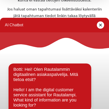
kunta ei vastaa tietojen oikeellisuudesta.
Jos haluat oman tapahtumasi lisättäväksi kalenteriin
jätä tapahtuman tiedot linkin takaa löytyvällä
lomakkeella
.
Rautalammin kunta
Yhteystiedot
Kuntainfo
Strategiat, ohjelmat, ohjeet, suunnitelmat, säännöt ja
sopimukset
Asiakirjajulkisuuskuvaus
Evästeet
Saavutettavuusseloste
Tietosuoja