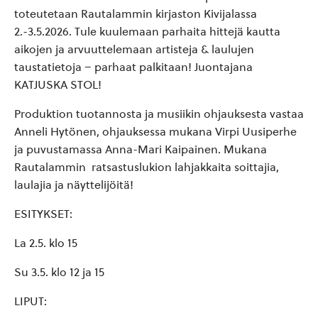
toteutetaan Rautalammin kirjaston Kivijalassa
2.-3.5.2026. Tule kuulemaan parhaita hittejä kautta
aikojen ja arvuuttelemaan artisteja & laulujen
taustatietoja – parhaat palkitaan! Juontajana
KATJUSKA STOL!
Produktion tuotannosta ja musiikin ohjauksesta vastaa
Anneli Hytönen, ohjauksessa mukana Virpi Uusiperhe
ja puvustamassa Anna-Mari Kaipainen. Mukana
Rautalammin
ratsastuslukion lahjakkaita soittajia,
laulajia ja näyttelijöitä!
ESITYKSET:
La 2.5. klo 15
Su 3.5. klo 12 ja 15
LIPUT: