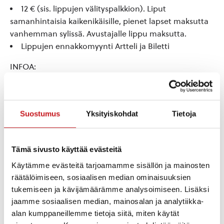
12 € (sis. lippujen välityspalkkion). Liput
samanhintaisia kaikenikäisille, pienet lapset maksutta
vanhemman sylissä. Avustajalle lippu maksutta.
Lippujen ennakkomyynti Artteli ja Biletti
INFOA:
Kesto n. 1 h, lisäksi kahvio esitysten yhteydessä
Muutokset mahdollisia
TAPAHTUMASIVU:
Suostumus
Yksityiskohdat
Tietoja
https://facebook.com/events/s/satulateatteri-elaman-
biisit/787611431038772/
Tämä sivusto käyttää evästeitä
LISÄTIETOJA:
Käytämme evästeitä tarjoamamme sisällön ja mainosten
Anneli Hytönen 040 5776516, satulateatteri@gmail.com
räätälöimiseen, sosiaalisen median ominaisuuksien
tukemiseen ja kävijämäärämme analysoimiseen. Lisäksi
FACEBOOK ja YOUTUBE: Rautalammin lukion
jaamme sosiaalisen median, mainosalan ja analytiikka-
Satulateatteri
alan kumppaneillemme tietoja siitä, miten käytät
INSTAGRAM: Satulateatteri