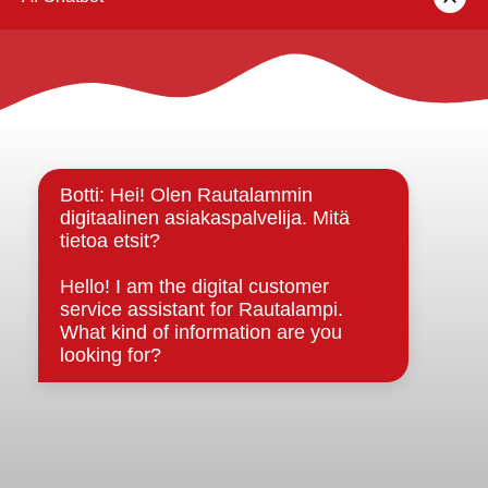
Rautalammin kunta
Yhteystiedot
Kuntainfo
Strategiat, ohjelmat, ohjeet, suunnitelmat, säännöt ja
sopimukset
Asiakirjajulkisuuskuvaus
Evästeet
Saavutettavuusseloste
Tietosuoja
Tietosuojaselosteet
Tietopyyntö
Päätöksenteko ja lähidemokratia