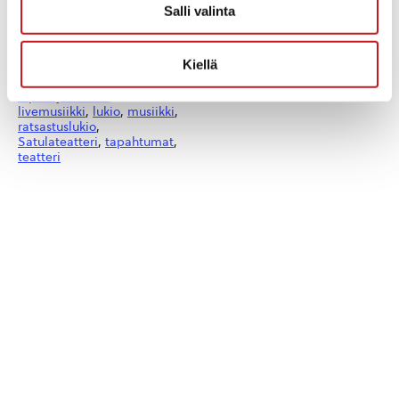
Salli valinta
Tapahtumaluokat:
Musiikki
,
Satulateatteri
,
Teatteri
Kiellä
Tapahtuma tagia:
lapset ja nuoret
,
livemusiikki
,
lukio
,
musiikki
,
ratsastuslukio
,
Satulateatteri
,
tapahtumat
,
teatteri