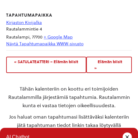
TAPAHTUMAPAIKKA
Kirjaston Kivijalka
Rautalammintie 4
Rautalampi
,
77700
+ Google Map
Näytä Tapahtumapaikka WWW-sivusto
«
SATULATEATTERI – Elämän biisit
Elämän biisit
»
Tähän kalenteriin on koottu eri toimijoiden
Rautalammilla järjestämiä tapahtumia. Rautalammin
kunta ei vastaa tietojen oikeellisuudesta.
Jos haluat oman tapahtumasi lisättäväksi kalenteriin
jätä tapahtuman tiedot linkin takaa löytyvällä
lomakkeella
.