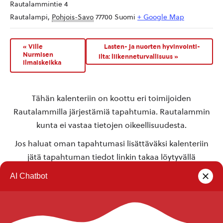
Rautalammintie 4
Rautalampi
,
Pohjois-Savo
77700
Suomi
+ Google Map
«
Ville
Lasten- ja nuorten hyvinvointi-
Nurmisen
ilta: liikenneturvallisuus
»
ilmaiskeikka
Tähän kalenteriin on koottu eri toimijoiden
Rautalammilla järjestämiä tapahtumia. Rautalammin
kunta ei vastaa tietojen oikeellisuudesta.
Jos haluat oman tapahtumasi lisättäväksi kalenteriin
jätä tapahtuman tiedot linkin takaa löytyvällä
lomakkeella
.
Rautalammin kunta