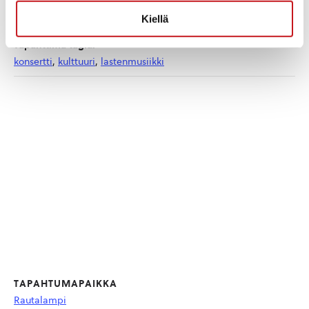
Tapahtumaluokat:
Kiellä
Lasten, nuorten ja perheiden tapahtumat
,
Musiikki
Tapahtuma tagia:
konsertti
,
kulttuuri
,
lastenmusiikki
TAPAHTUMAPAIKKA
Rautalampi