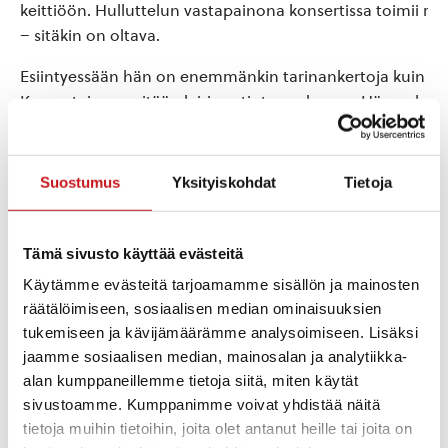
keittiöön. Hulluttelun vastapainona konsertissa toimii rau
– sitäkin on oltava.
Esiintyessään hän on enemmänkin tarinankertoja kuin leik
Konserteissa pyritään leirinuotiotunnelmaan. Hänen laul
esiintymisensä on aina suunnattu myös aikuisille.
Lastenkonserteissa kun on aina myös aikuisia.
Suostumus
Yksityiskohdat
Tietoja
Hän on tehnyt parisenkymmentä lapsillle ja koko perheill
suunnattua levyä eri yhteyksissä ja saanut lukuisia palkint
mm. Lastenkulttuurin valtionpalkinnon Ohilyönti-orkeste
Tämä sivusto käyttää evästeitä
kanssa.
Käytämme evästeitä tarjoamamme sisällön ja mainosten
Musiikkityyli on tyylipuhdasta Pupulaarimusiikkia (tarkka
räätälöimiseen, sosiaalisen median ominaisuuksien
tukemiseen ja kävijämäärämme analysoimiseen. Lisäksi
oikeinkirjoituksen kanssa!).
jaamme sosiaalisen median, mainosalan ja analytiikka-
Toki hänen laulujaan lauletaan kouluissa ja päiväkodeissa
alan kumppaneillemme tietoja siitä, miten käytät
häntä itseäänkin. Mutta kannattaa silti silloin tällöin kok
sivustoamme. Kumppanimme voivat yhdistää näitä
hänen itsensä esittävän niitä.
tietoja muihin tietoihin, joita olet antanut heille tai joita on
Tunnetuimmista lauluista voisi mainita mm. ”Meidän uusi