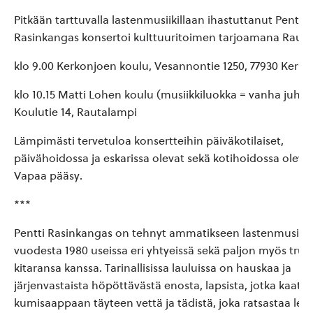
Pitkään tarttuvalla lastenmusiikillaan ihastuttanut Pentti
Rasinkangas konsertoi kulttuuritoimen tarjoamana Rauta
klo 9.00 Kerkonjoen koulu, Vesannontie 1250, 77930 Kerk
klo 10.15 Matti Lohen koulu (musiikkiluokka = vanha juhlasa
Koulutie 14, Rautalampi
Lämpimästi tervetuloa konsertteihin päiväkotilaiset,
päivähoidossa ja eskarissa olevat sekä kotihoidossa olevat
Vapaa pääsy.
***
Pentti Rasinkangas on tehnyt ammatikseen lastenmusiikki
vuodesta 1980 useissa eri yhtyeissä sekä paljon myös tru
kitaransa kanssa. Tarinallisissa lauluissa on hauskaa ja
järjenvastaista höpöttävästä enosta, lapsista, jotka kaatav
kumisaappaan täyteen vettä ja tädistä, joka ratsastaa leh