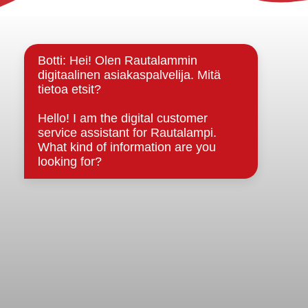
Yhteystiedot
Kuntainfo
Strategiat, ohjelmat, ohjeet, suunnitelmat, säännöt ja
sopimukset
Asiakirjajulkisuuskuvaus
Evästeet
Saavutettavuusseloste
Tietosuoja
Tietosuojaselosteet
Tietopyyntö
Päätöksenteko ja lähidemokratia
Päätökset, esityslistat & pöytäkirjat
Hallinto
Kunnanhallitus