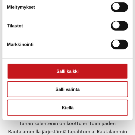
Hyvinvointi
Mieltymykset
Tapahtuma tagia:
hyvinvointi
,
Kerkonkosken
tapahtumat
,
Kerkonkoski
,
Tilastot
kesä
,
kesäasukas
,
kesätapahtuma
,
kesätoiminta
,
liikunta
,
terveysliikunta
Markkinointi
Kotisivu:
www.visitkerkonkoski.fi
Salli kaikki
TAPAHTUMAPAIKKA
Kerkonkosken Wanha Mylly
Salli valinta
«
Akin
Ehtoon iltamat: Josen pimeä
yhteislauluilta
puoli
»
Kiellä
Tähän kalenteriin on koottu eri toimijoiden
Rautalammilla järjestämiä tapahtumia. Rautalammin