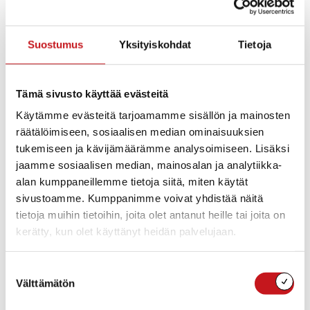
Ohjaajana asahi-ohjaaja Sirpa Laitinen
Järjestäjä Kerkonkosken Ketterä
Suostumus
Yksityiskohdat
Tietoja
Tervetula mukaan!
Tämä sivusto käyttää evästeitä
Käytämme evästeitä tarjoamamme sisällön ja mainosten
Lisää kalenteriin
räätälöimiseen, sosiaalisen median ominaisuuksien
tukemiseen ja kävijämäärämme analysoimiseen. Lisäksi
jaamme sosiaalisen median, mainosalan ja analytiikka-
alan kumppaneillemme tietoja siitä, miten käytät
TIEDOT
JÄRJESTÄJÄ
sivustoamme. Kumppanimme voivat yhdistää näitä
Kerkonkosken Ketterä
Päivämäärä:
tietoja muihin tietoihin, joita olet antanut heille tai joita on
torstai 23.7.2026
kerätty, kun olet käyttänyt heidän palvelujaan.
Aika:
17:00 - 17:30
Suostumuksen
Hinta:
Välttämätön
valinta
Ilmainen
Tapahtumaluokka: