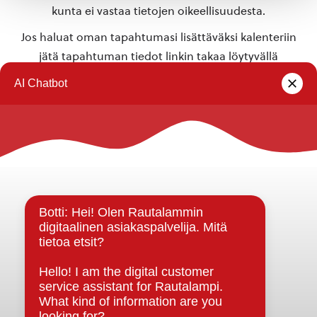
kunta ei vastaa tietojen oikeellisuudesta.
Jos haluat oman tapahtumasi lisättäväksi kalenteriin
jätä tapahtuman tiedot linkin takaa löytyvällä
lomakkeella
.
Rautalammin kunta
Yhteystiedot
Kuntainfo
Strategiat, ohjelmat, ohjeet, suunnitelmat, säännöt ja
sopimukset
Asiakirjajulkisuuskuvaus
Evästeet
Saavutettavuusseloste
Tietosuoja