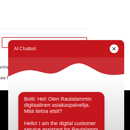
P10 junnujen JALKAPALLOTURNAUS
»
ta ei vastaa tietojen oikeellisuudesta.
kaa löytyvällä
lomakkeella
.
Päätöksenteko ja lähidemokratia
Päätökset, esityslistat & pöytäkirjat