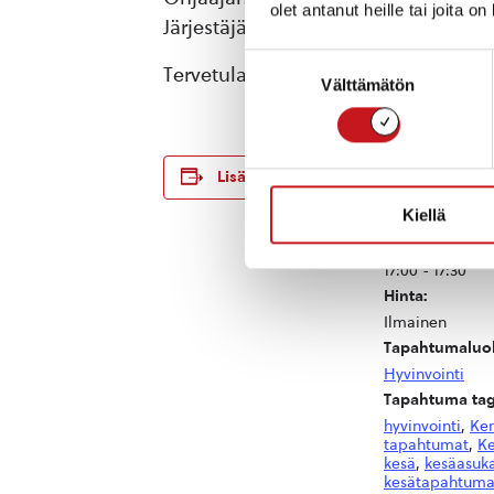
olet antanut heille tai joita o
Järjestäjä Kerkonkosken Ketterä
Suostumuksen
Tervetula mukaan!
Välttämätön
valinta
TIEDOT
Lisää kalenteriin
Päivämäärä:
Kiellä
torstai 6.8.2026
Aika:
17:00 - 17:30
Hinta:
Ilmainen
Tapahtumaluo
Hyvinvointi
Tapahtuma tag
hyvinvointi
,
Ke
tapahtumat
,
Ke
kesä
,
kesäasuk
kesätapahtum