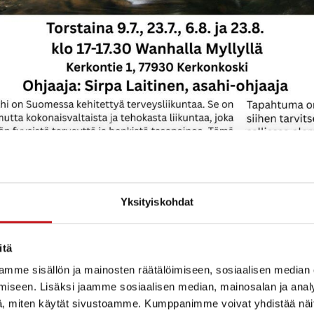
Yksityiskohdat
na 9.7., 23.7., 6.8. ja 20.8. klo 17-17.30.
itä
untamuoto, joka sopii kaikille. Mukaan saa tulla niin al
mme sisällön ja mainosten räätälöimiseen, sosiaalisen median
iseen. Lisäksi jaamme sosiaalisen median, mainosalan ja analy
, miten käytät sivustoamme. Kumppanimme voivat yhdistää näitä t
inen