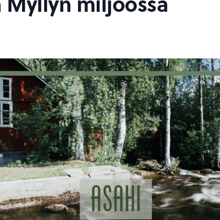
Myllyn miljöössä