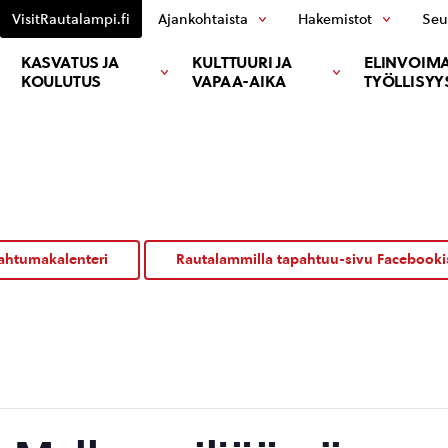
VisitRautalampi.fi
Ajankohtaista
Hakemistot
Seu
KASVATUS JA
KULTTUURI JA
ELINVOIMA
KOULUTUS
VAPAA-AIKA
TYÖLLISYY
ahtumakalenteri
Rautalammilla tapahtuu-sivu Facebooki