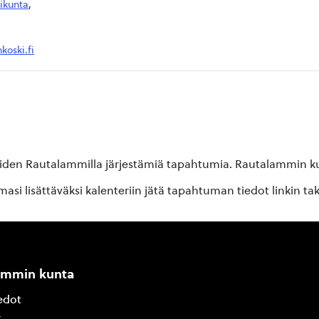
iikunta
,
koski.fi
oiden Rautalammilla järjestämiä tapahtumia. Rautalammin kun
si lisättäväksi kalenteriin jätä tapahtuman tiedot linkin ta
ammin kunta
edot