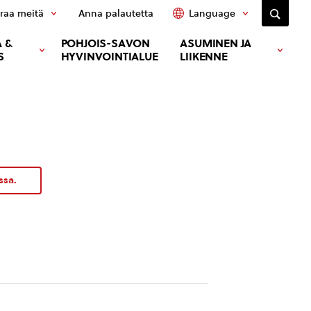
raa meitä
Anna palautetta
Language
 &
POHJOIS-SAVON
ASUMINEN JA
S
HYVINVOINTIALUE
LIIKENNE
ssa.