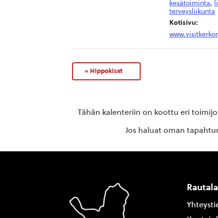
kesätoiminta
,
l
terveysliikunta
Kotisivu:
www.visitkerkon
«
Hippokisat
Tähän kalenteriin on koottu eri toimij
Jos haluat oman tapahtuma
Rautal
Yhteysti