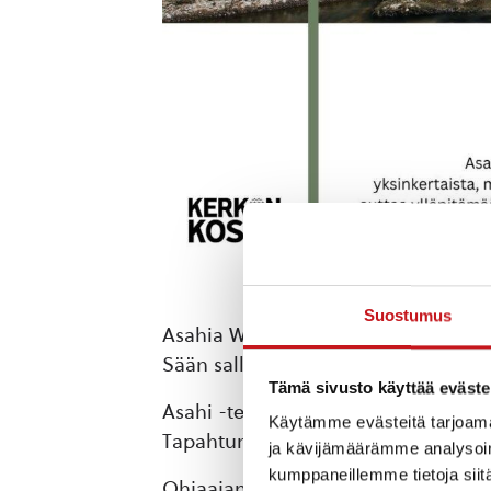
Suostumus
Asahia Wanhan Myllyn miljöössä torstai
Sään salliessa ulkona.
Tämä sivusto käyttää eväste
Asahi -terveysliikunta on lempeä liik
Käytämme evästeitä tarjoama
Tapahtuma on maksuton.
ja kävijämäärämme analysoim
kumppaneillemme tietoja siitä
Ohjaajana asahi-ohjaaja Sirpa Lait