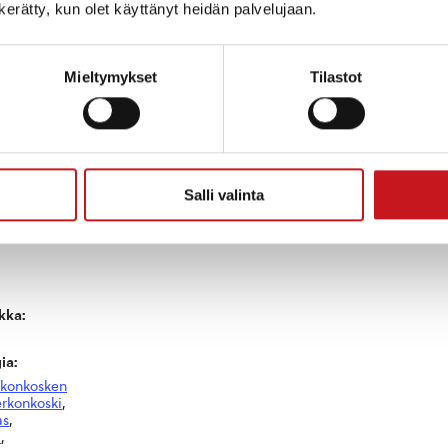
n kerätty, kun olet käyttänyt heidän palvelujaan.
Mieltymykset
Tilastot
JÄRJESTÄJÄ
TAPAHTUMAPAIKKA
Kerkonkosken Ketterä
Kerkonkosken Wanha
Mylly
Salli valinta
kka:
ia:
rkonkosken
rkonkoski
,
as
,
a
,