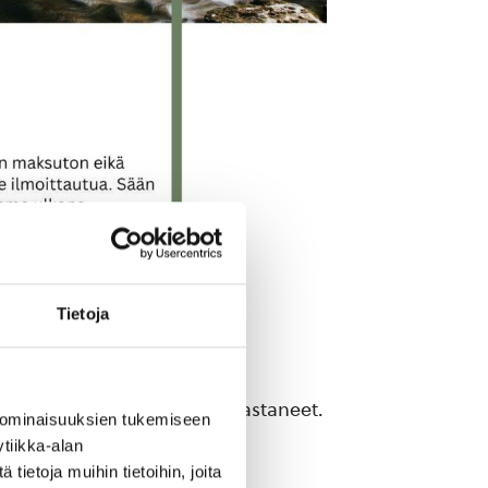
Tietoja
oittelijat kuin jo lajia harrastaneet.
 ominaisuuksien tukemiseen
tiikka-alan
ietoja muihin tietoihin, joita