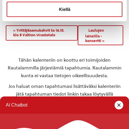
TAPAHTUMAPAIKKA
Kiellä
Kerkonkosken Seurala
«
Yrittäjäaamukahvit to 16.10.
Laulujen
klo 8 Valtion virastotalo
laineilla -
konsertti
»
Tähän kalenteriin on koottu eri toimijoiden
Rautalammilla järjestämiä tapahtumia. Rautalammin
kunta ei vastaa tietojen oikeellisuudesta.
Jos haluat oman tapahtumasi lisättäväksi kalenteriin
jätä tapahtuman tiedot linkin takaa löytyvällä
lomakkeella
.
Rautalammin kunta