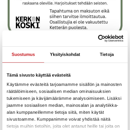
Asahia Seuralan salissa torstaina 23.10. klo 17-17.30.
Suostumus
Yksityiskohdat
Tietoja
Asahi -terveysliikunta on lempeä liikuntamuoto, joka
sopii kaikille. Mukaan saa tulla niin aloittelijat kuin jo
lajia harrastaneet.
Tämä sivusto käyttää evästeitä
Ohjaajana asahi-ohjaaja Sirpa Laitinen
Käytämme evästeitä tarjoamamme sisällön ja mainosten
Järjestäjä Kerkonkosken Ketterä
räätälöimiseen, sosiaalisen median ominaisuuksien
Tapahtuma on ilmainen.
tukemiseen ja kävijämäärämme analysoimiseen. Lisäksi
jaamme sosiaalisen median, mainosalan ja analytiikka-
Tervetula mukaan!
alan kumppaneillemme tietoja siitä, miten käytät
sivustoamme. Kumppanimme voivat yhdistää näitä
tietoja muihin tietoihin, joita olet antanut heille tai joita on