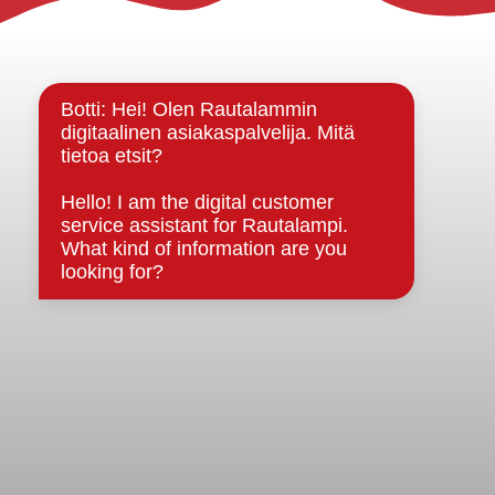
Yhteystiedot
Kuntainfo
Strategiat, ohjelmat, ohjeet, suunnitelmat, säännöt ja
sopimukset
Asiakirjajulkisuuskuvaus
Evästeet
Saavutettavuusseloste
Tietosuoja
Tietosuojaselosteet
Tietopyyntö
Päätöksenteko ja lähidemokratia
Päätökset, esityslistat & pöytäkirjat
Hallinto
Kunnanhallitus