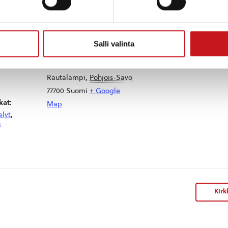
TAPAHTUMAPAIKKA
Salli valinta
Rautalampi
Rautalammintie 4
Rautalampi
,
Pohjois-Savo
77700
Suomi
+ Google
at:
Map
elyt
,
n
Kirk