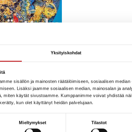
Yksityiskohdat
itä
mme sisällön ja mainosten räätälöimiseen, sosiaalisen median
iseen. Lisäksi jaamme sosiaalisen median, mainosalan ja analy
, miten käytät sivustoamme. Kumppanimme voivat yhdistää näitä t
n kerätty, kun olet käyttänyt heidän palvelujaan.
Mieltymykset
Tilastot
siikki kohtaavat rautalampilaisen Pirkko Toiviaisen ku