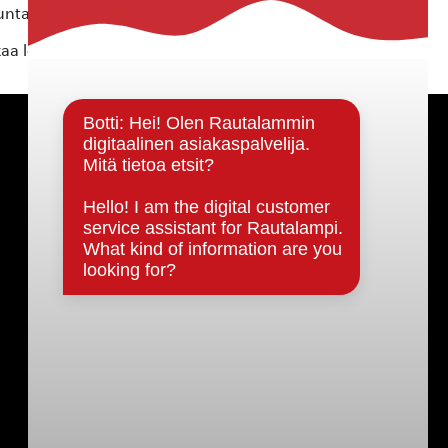
ta ei vastaa tietojen oikeellisuudesta.
kaa löytyvällä
lomakkeella
.
Päätöksenteko ja lähidemokratia
Päätökset, esityslistat & pöytäkirjat
Hallinto
Kunnanhallitus
Kunnanvaltuusto
Lautakunnat