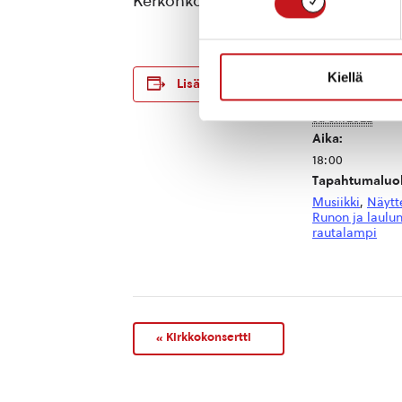
Kerkonkosken seuralassa ja liput 15e
TIEDOT
Kiellä
Lisää kalenteriin
Päivämäärä:
su 3.7.2022
Aika:
18:00
Tapahtumaluok
Musiikki
,
Näytt
Runon ja laulu
rautalampi
«
Kirkkokonsertti