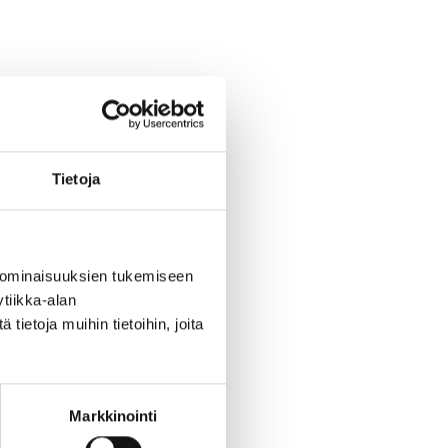
Tietoja
 ominaisuuksien tukemiseen
tiikka-alan
ietoja muihin tietoihin, joita
Markkinointi
vataiteen. Tapahtuma on