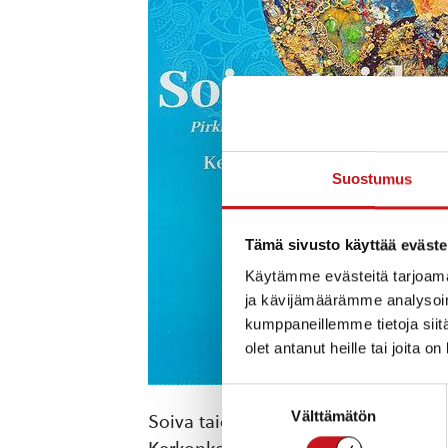
Suostumus
Tämä sivusto käyttää eväste
Käytämme evästeitä tarjoama
ja kävijämäärämme analysoim
kumppaneillemme tietoja siitä
olet antanut heille tai joita o
Suostumuksen
Välttämätön
valinta
Soiva taidenäyttely. Teatteri ja mu