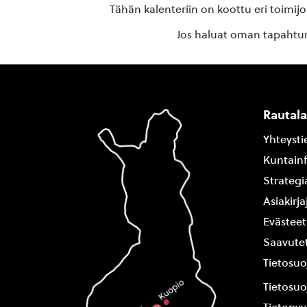
Tähän kalenteriin on koottu eri toimij
Jos haluat oman tapahtuma
Rautal
Yhteysti
Kuntain
Strategi
Asiakirj
Evästeet
Saavutet
Tietosuo
Tietosuo