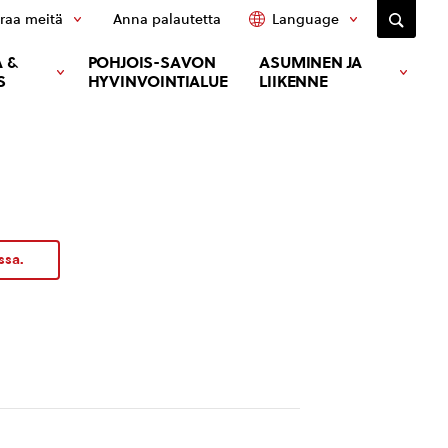
raa meitä
Anna palautetta
Language
 &
POHJOIS-SAVON
ASUMINEN JA
S
HYVINVOINTIALUE
LIIKENNE
ssa.