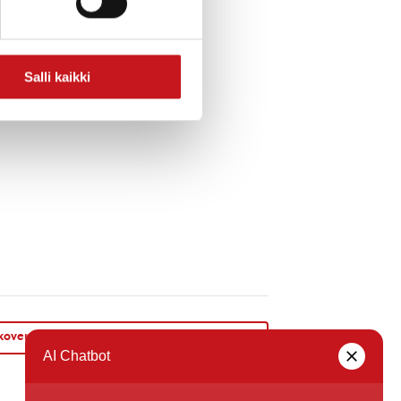
Salli kaikki
koveneellä Hankavettä ihaillen -souturetki
»