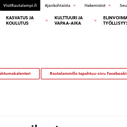
VisitRautalampi.fi
Ajankohtaista
Hakemistot
Seu
KASVATUS JA
KULTTUURI JA
ELINVOIMA
KOULUTUS
VAPAA-AIKA
TYÖLLISYY
ahtumakalenteri
Rautalammilla tapahtuu-sivu Facebooki