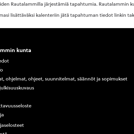
oiden Rautalammilla järjestämiä tapahtumia. Rautalammin kun
si lisättäväksi kalenteriin jätä tapahtuman tiedot linkin ta
ammin kunta
edot
fo
at, ohjelmat, ohjeet, suunnitelmat, säännöt ja sopimukset
ajulkisuuskuvaus
tavuusseloste
ja
jaselosteet