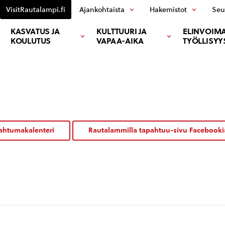
VisitRautalampi.fi
Ajankohtaista
Hakemistot
Seu
KASVATUS JA
KULTTUURI JA
ELINVOIMA
KOULUTUS
VAPAA-AIKA
TYÖLLISYY
ahtumakalenteri
Rautalammilla tapahtuu-sivu Facebooki