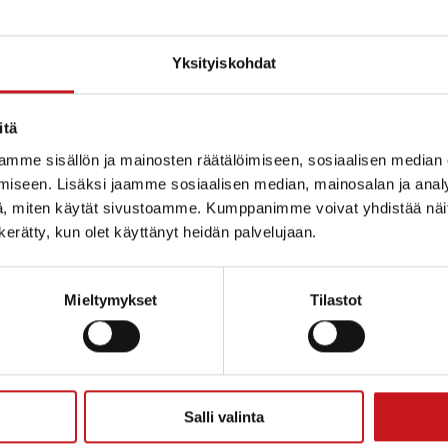
Yksityiskohdat
itä
mme sisällön ja mainosten räätälöimiseen, sosiaalisen median
iseen. Lisäksi jaamme sosiaalisen median, mainosalan ja analy
vanhoihin laulutapoihin ja ihmisäänen varioimisee
, miten käytät sivustoamme. Kumppanimme voivat yhdistää näitä t
n kerätty, kun olet käyttänyt heidän palvelujaan.
TAPAHTUMAPAIKKA
Mieltymykset
Tilastot
Rautalammin lukio
Alavantie 1
Rautalampi
,
77700
Suomi
+ Google Map
at:
Salli valinta
Puhelin
 ja laulun
040 549 2860