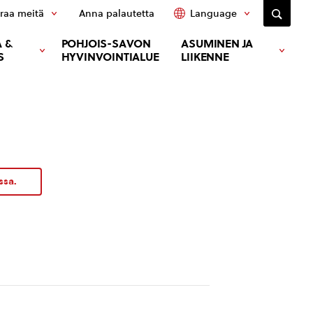
raa meitä
Anna palautetta
Language
 &
POHJOIS-SAVON
ASUMINEN JA
S
HYVINVOINTIALUE
LIIKENNE
ssa.