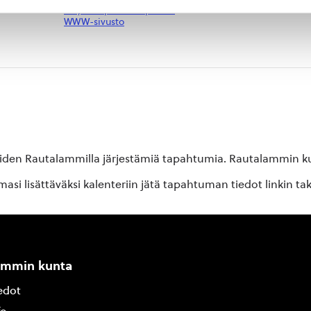
Näytä Tapahtumapaikka
WWW-sivusto
oiden Rautalammilla järjestämiä tapahtumia. Rautalammin kun
si lisättäväksi kalenteriin jätä tapahtuman tiedot linkin ta
ammin kunta
edot