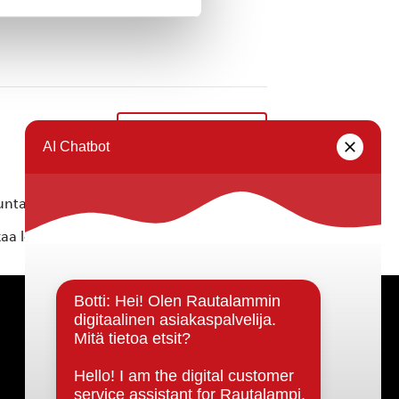
Kirkkokonsertti
»
ta ei vastaa tietojen oikeellisuudesta.
kaa löytyvällä
lomakkeella
.
Päätöksenteko ja lähidemokratia
Päätökset, esityslistat & pöytäkirjat