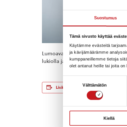
Suostumus
Tämä sivusto käyttää eväste
Käytämme evästeitä tarjoama
ja kävijämäärämme analysoim
Lumoava kansanmuusikko keskittyy 
kumppaneillemme tietoja siitä
lukiolla ja liput 20e
olet antanut heille tai joita o
Suostumuksen
TIEDOT
Välttämätön
valinta
Lisää kalenteriin
Päivämäärä:
la 2.7.2022
Aika:
19:00
Tapahtumaluok
Kiellä
Musiikki
,
Runon