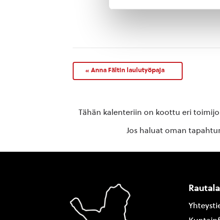
rautalampi
«
Anna Fältin laulutyöpaja
Tähän kalenteriin on koottu eri toimij
Jos haluat oman tapahtuma
Rautal
Yhteysti