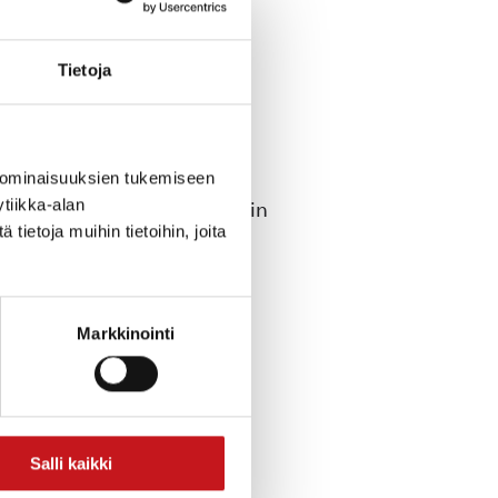
Tietoja
 ominaisuuksien tukemiseen
tiikka-alan
n. Tapahtuma on Rautalammin
ietoja muihin tietoihin, joita
Markkinointi
Salli kaikki