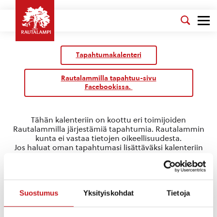
Tapahtumakalenteri
Rautalammilla tapahtuu-sivu
Facebookissa.
Tähän kalenteriin on koottu eri toimijoiden
Rautalammilla järjestämiä tapahtumia. Rautalammin
kunta ei vastaa tietojen oikeellisuudesta.
Jos haluat oman tapahtumasi lisättäväksi kalenteriin
jätä tapahtuman tiedot linkin takaa löytyvällä
lomakkeella
.
Teams-kokous
Suostumus
Yksityiskohdat
Tietoja
« Kaikki Tapahtumat
Tapahtumat tässä tapahtumapaikka