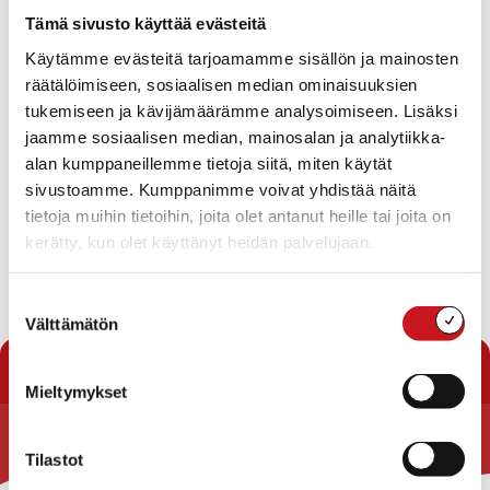
Tämä sivusto käyttää evästeitä
Ei tuloksia.
Käytämme evästeitä tarjoamamme sisällön ja mainosten
Notice
räätälöimiseen, sosiaalisen median ominaisuuksien
Tuleva
tukemiseen ja kävijämäärämme analysoimiseen. Lisäksi
jaamme sosiaalisen median, mainosalan ja analytiikka-
Valitse
päivä.
alan kumppaneillemme tietoja siitä, miten käytät
Tänään
Seuraavat
Tapahtumat
Edelliset
sivustoamme. Kumppanimme voivat yhdistää näitä
Tapahtu
tietoja muihin tietoihin, joita olet antanut heille tai joita on
kerätty, kun olet käyttänyt heidän palvelujaan.
Tilaa kalenteriin
Suostumuksen
Välttämätön
valinta
Mieltymykset
Rautalammin kunta
Tilastot