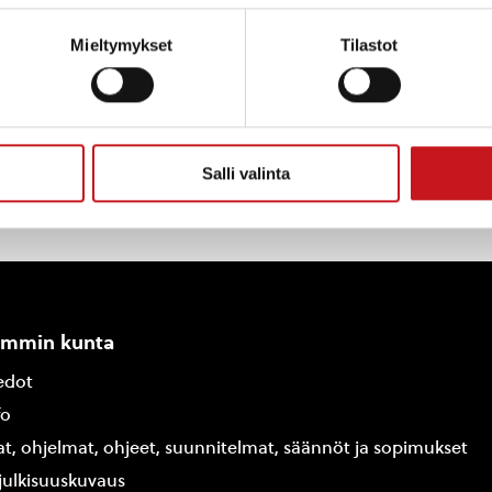
Mieltymykset
Tilastot
Salli valinta
ammin kunta
edot
fo
at, ohjelmat, ohjeet, suunnitelmat, säännöt ja sopimukset
ajulkisuuskuvaus