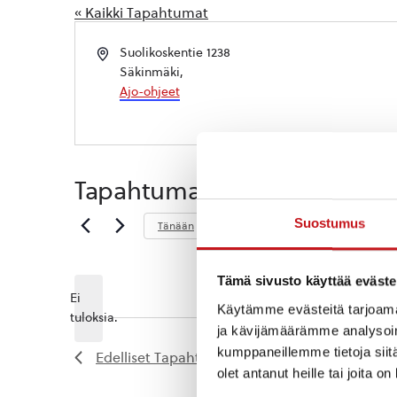
« Kaikki Tapahtumat
Osoite
Suolikoskentie 1238
Säkinmäki
,
Ajo-ohjeet
Tapahtumat tässä tapahtum
Tuleva
Suostumus
Tänään
Valitse
päivä.
Tämä sivusto käyttää eväste
Ei
Käytämme evästeitä tarjoama
Notice
tuloksia.
ja kävijämäärämme analysoim
kumppaneillemme tietoja siitä
Edelliset
Tapahtumat
olet antanut heille tai joita o