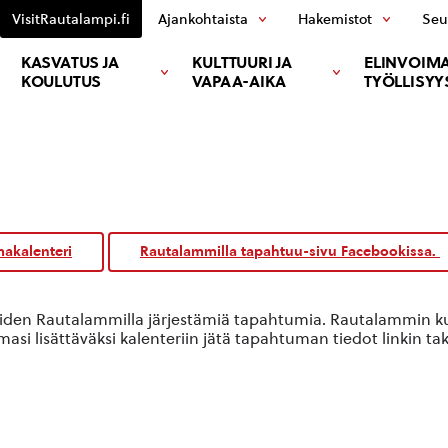
VisitRautalampi.fi
Ajankohtaista
Hakemistot
Seu
KASVATUS JA
KULTTUURI JA
ELINVOIMA
KOULUTUS
VAPAA-AIKA
TYÖLLISYY
akalenteri
Rautalammilla tapahtuu-sivu Facebookissa.
oiden Rautalammilla järjestämiä tapahtumia. Rautalammin kun
si lisättäväksi kalenteriin jätä tapahtuman tiedot linkin ta