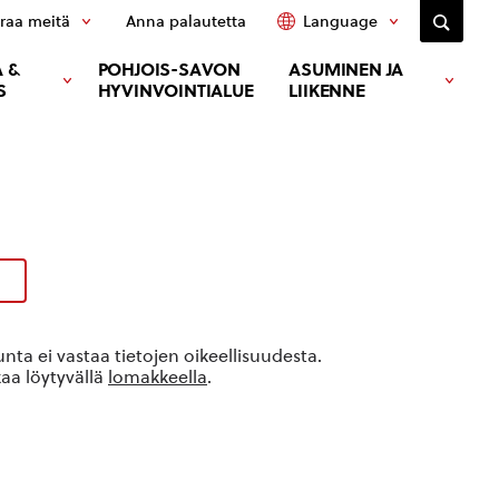
raa meitä
Anna palautetta
Language
 &
POHJOIS-SAVON
ASUMINEN JA
S
HYVINVOINTIALUE
LIIKENNE
ta ei vastaa tietojen oikeellisuudesta.
kaa löytyvällä
lomakkeella
.