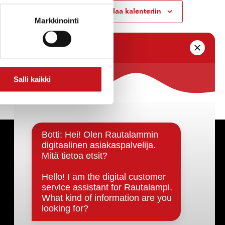
Tilaa kalenteriin
Markkinointi
Salli kaikki
Päätöksenteko ja lähidemokratia
Päätökset, esityslistat & pöytäkirjat
Hallinto
Kunnanhallitus
Kunnanvaltuusto