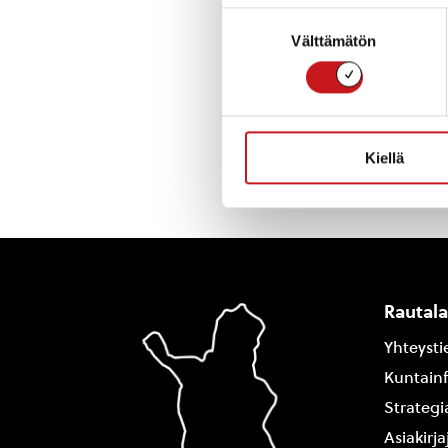
Suostumuksen
Välttämätön
valinta
Kiellä
Rautal
Yhteysti
Kuntain
Strategi
Asiakirj