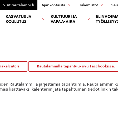
VisitRautalampi.fi
Ajankohtaista
Hakemistot
Seu
KASVATUS JA
KULTTUURI JA
ELINVOIMA
KOULUTUS
VAPAA-AIKA
TYÖLLISYY
akalenteri
Rautalammilla tapahtuu-sivu Facebookissa.
oiden Rautalammilla järjestämiä tapahtumia. Rautalammin kun
si lisättäväksi kalenteriin jätä tapahtuman tiedot linkin ta