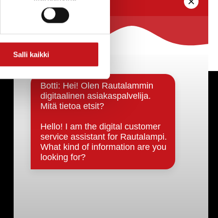
Salli kaikki
Päätöksenteko ja lähidemokratia
Päätökset, esityslistat & pöytäkirjat
Hallinto
Kunnanhallitus
Kunnanvaltuusto
Lautakunnat