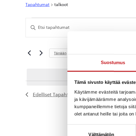
Tapahtumat
talkoot
Tapahtumat
Tapahtumat
Syötä
Etsi
hakusana.
Etsi
aja
Tapahtumat
hakusanalla.
Näkymät
Tuleva
Tänään
navigointi
Valitse
Suostumus
päivä.
Tämä sivusto käyttää eväste
Käytämme evästeitä tarjoama
Edelliset
Tapahtumat
ja kävijämäärämme analysoim
kumppaneillemme tietoja siitä
olet antanut heille tai joita o
Suostumuksen
Välttämätön
valinta