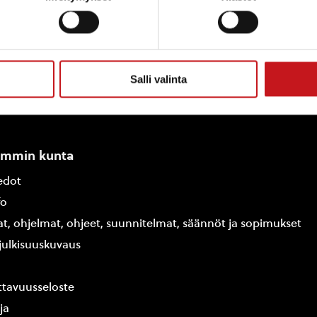
Salli valinta
ammin kunta
edot
fo
at, ohjelmat, ohjeet, suunnitelmat, säännöt ja sopimukset
ajulkisuuskuvaus
tavuusseloste
ja