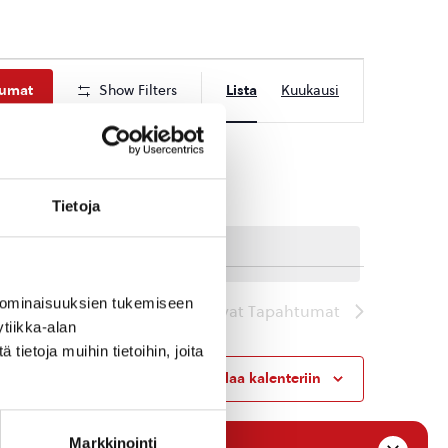
Tapahtuma
tumat
Show Filters
Lista
Kuukausi
Views
Navigation
Tietoja
 ominaisuuksien tukemiseen
Seuraavat
Tapahtumat
tiikka-alan
ietoja muihin tietoihin, joita
Tilaa kalenteriin
Markkinointi