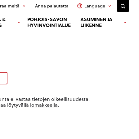
raa meitä
Anna palautetta
Language
 &
POHJOIS-SAVON
ASUMINEN JA
S
HYVINVOINTIALUE
LIIKENNE
ta ei vastaa tietojen oikeellisuudesta.
kaa löytyvällä
lomakkeella
.