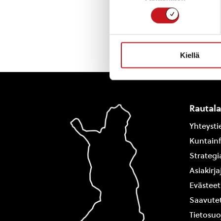
Kiellä
Rautal
Yhteysti
Kuntain
Strategi
Asiakirj
Evästeet
Saavutet
Tietosuo