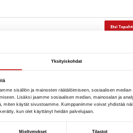
Etsi Tapah
Yksityiskohdat
Ei tuloksia.
Notice
itä
mme sisällön ja mainosten räätälöimiseen, sosiaalisen median
iseen. Lisäksi jaamme sosiaalisen median, mainosalan ja analy
, miten käytät sivustoamme. Kumppanimme voivat yhdistää näitä t
n kerätty, kun olet käyttänyt heidän palvelujaan.
Mieltymykset
Tilastot