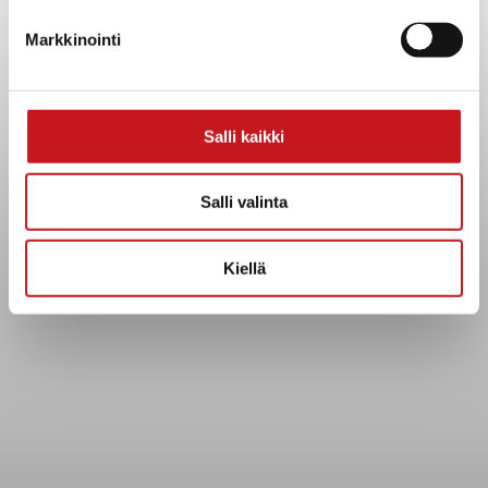
Yhteystiedot
Markkinointi
Kuntainfo
Strategiat, ohjelmat, ohjeet, suunnitelmat, säännöt ja
sopimukset
Asiakirjajulkisuuskuvaus
Salli kaikki
Evästeet
Saavutettavuusseloste
Salli valinta
Tietosuoja
Kiellä
Tietosuojaselosteet
Tietopyyntö
Päätöksenteko ja lähidemokratia
Päätökset, esityslistat & pöytäkirjat
Hallinto
Kunnanhallitus
Kunnanvaltuusto