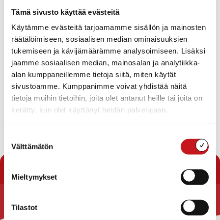
Tapahtumat
Tämä sivusto käyttää evästeitä
Ei tuloksia.
Käytämme evästeitä tarjoamamme sisällön ja mainosten
Notice
räätälöimiseen, sosiaalisen median ominaisuuksien
Tapahtuma
Ta
Tuleva
tukemiseen ja kävijämäärämme analysoimiseen. Lisäksi
Etsi
Lista
Etsi
Show
jaamme sosiaalisen median, mainosalan ja analytiikka-
Vie
Valitse
Filters
päivä.
alan kumppaneillemme tietoja siitä, miten käytät
aja
Nav
Tänään
Seuraavat
sivustoamme. Kumppanimme voivat yhdistää näitä
Tapahtumat
Edelliset
Näkymät
Tapahtu
tietoja muihin tietoihin, joita olet antanut heille tai joita on
navigointi
kerätty, kun olet käyttänyt heidän palvelujaan.
Tilaa kalenteriin
Suostumuksen
Välttämätön
valinta
Mieltymykset
Tilastot
Rautalammin kunta