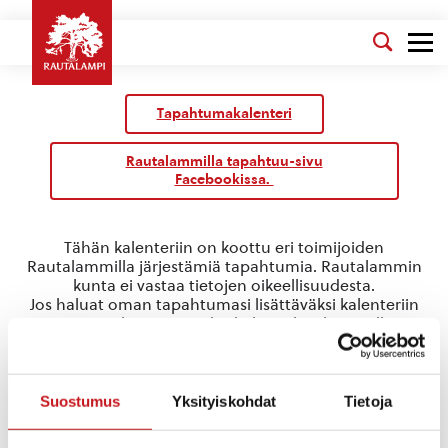
Tapahtumakalenteri
Rautalammilla tapahtuu-sivu
Facebookissa.
Tähän kalenteriin on koottu eri toimijoiden
Rautalammilla järjestämiä tapahtumia. Rautalammin
kunta ei vastaa tietojen oikeellisuudesta.
Jos haluat oman tapahtumasi lisättäväksi kalenteriin
jätä tapahtuman tiedot linkin takaa löytyvällä
lomakkeella
.
talkoot
Suostumus
Yksityiskohdat
Tietoja
Tapahtumat
talkoot