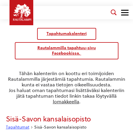
Tapahtumakalenteri
Rautalammilla tapahtuu-sivu
Facebookissa.
Tähän kalenteriin on koottu eri toimijoiden
Rautalammilla järjestämiä tapahtumia. Rautalammin
kunta ei vastaa tietojen oikeellisuudesta.
Jos haluat oman tapahtumasi lisättäväksi kalenteriin
jätä tapahtuman tiedot linkin takaa löytyvällä
lomakkeella
.
Sisä-Savon kansalaisopisto
Tapahtumat
Sisä-Savon kansalaisopisto