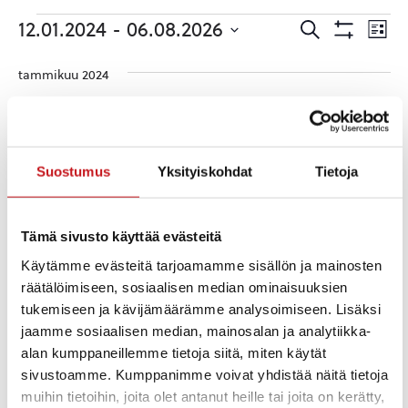
Tapahtumat
Tapahtuma
Ta
12.01.2024
 - 
06.08.2026
Etsi
Lista
Etsi
Show
Vie
Valitse
Filters
päivä.
aja
tammikuu 2024
Nav
Näkymät
PE
navigointi
12
Suostumus
Yksityiskohdat
Tietoja
Tämä sivusto käyttää evästeitä
Käytämme evästeitä tarjoamamme sisällön ja mainosten
räätälöimiseen, sosiaalisen median ominaisuuksien
tukemiseen ja kävijämäärämme analysoimiseen. Lisäksi
jaamme sosiaalisen median, mainosalan ja analytiikka-
alan kumppaneillemme tietoja siitä, miten käytät
sivustoamme. Kumppanimme voivat yhdistää näitä tietoja
muihin tietoihin, joita olet antanut heille tai joita on kerätty,