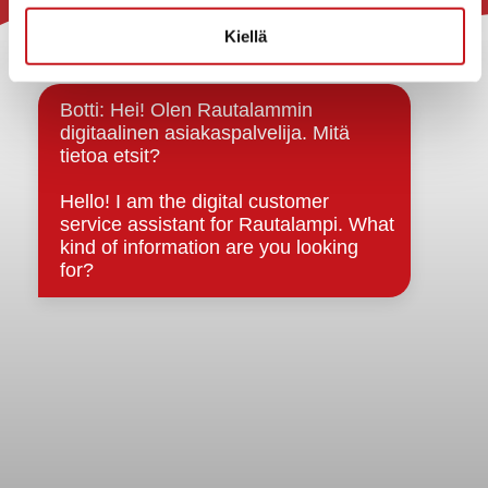
Yhteystiedot
Kiellä
Kuntainfo
Strategiat, ohjelmat, ohjeet, suunnitelmat, säännöt ja
sopimukset
Asiakirjajulkisuuskuvaus
Evästeet
Saavutettavuusseloste
Tietosuoja
Tietosuojaselosteet
Tietopyyntö
Päätöksenteko ja lähidemokratia
Päätökset, esityslistat & pöytäkirjat
Hallinto
Kunnanhallitus