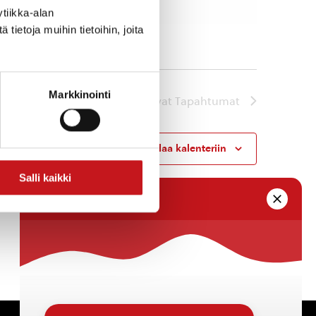
tiikka-alan
ietoja muihin tietoihin, joita
Markkinointi
Seuraavat
Tapahtumat
Tilaa kalenteriin
Salli kaikki