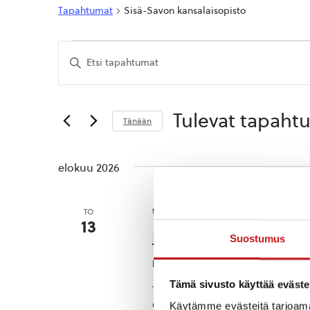
Tapahtumat
Sisä-Savon kansalaisopisto
Tapahtumat
Tapahtumat
Syötä
Etsi
hakusana.
Etsi
aja
Tapahtumat
hakusanalla.
Näkymät
Tulevat tapaht
Tänään
navigointi
Valitse
päivä.
elokuu 2026
torstai 13.8.2026 18:00
-
19:30
TO
13
LETTU & LIVE -opist
Suostumus
Rautalammin uittis
Tämä sivusto käyttää eväste
Tervetuloa opiston lettuiltaan to 1
Opintien leikkupuiston rannassa) k
Käytämme evästeitä tarjoama