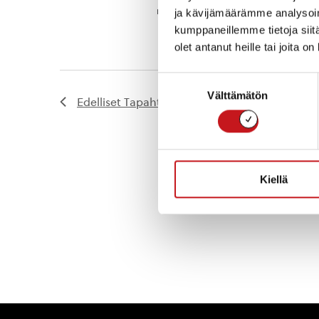
nauttimaan Marttojen paistamista le
ja kävijämäärämme analysoim
kumppaneillemme tietoja siitä
olet antanut heille tai joita o
Suostumuksen
Välttämätön
valinta
Edelliset
Tapahtumat
Kiellä