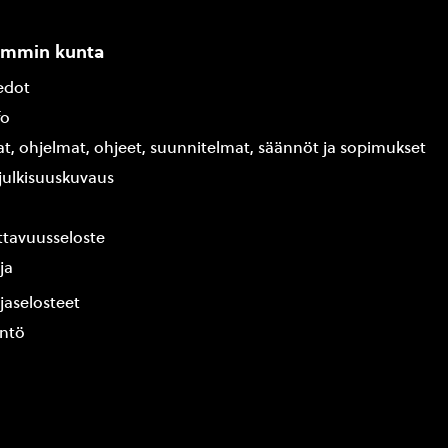
ammin kunta
edot
fo
at, ohjelmat, ohjeet, suunnitelmat, säännöt ja sopimukset
ajulkisuuskuvaus
tavuusseloste
ja
jaselosteet
yntö