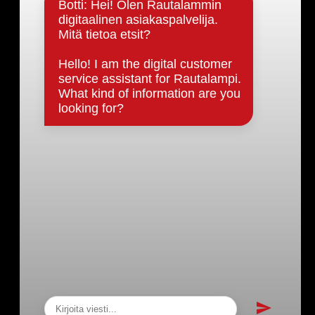
Päätöksenteko ja lähidemokratia
Päätökset, esityslistat & pöytäkirjat
Hallinto
Kunnanhallitus
Kunnanvaltuusto
Lautakunnat