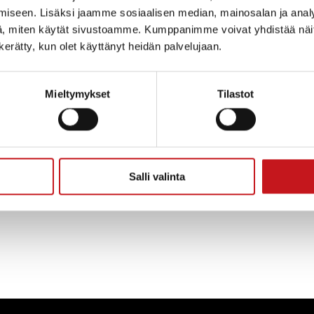
tuista, jotka opisto tarjoaa! Hytösen […]
iseen. Lisäksi jaamme sosiaalisen median, mainosalan ja analy
, miten käytät sivustoamme. Kumppanimme voivat yhdistää näitä t
n kerätty, kun olet käyttänyt heidän palvelujaan.
Mieltymykset
Tilastot
Salli valinta