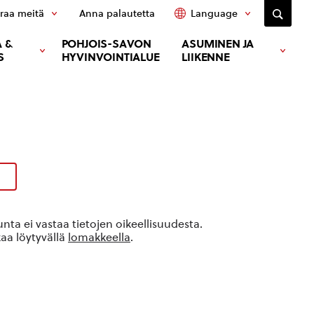
raa meitä
Anna palautetta
Language
 &
POHJOIS-SAVON
ASUMINEN JA
S
HYVINVOINTIALUE
LIIKENNE
ta ei vastaa tietojen oikeellisuudesta.
kaa löytyvällä
lomakkeella
.