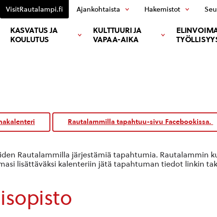
VisitRautalampi.fi
Ajankohtaista
Hakemistot
Seu
KASVATUS JA
KULTTUURI JA
ELINVOIMA
KOULUTUS
VAPAA-AIKA
TYÖLLISYY
akalenteri
Rautalammilla tapahtuu-sivu Facebookissa.
oiden Rautalammilla järjestämiä tapahtumia. Rautalammin kun
si lisättäväksi kalenteriin jätä tapahtuman tiedot linkin ta
isopisto