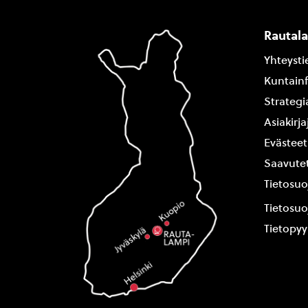
Rautal
Yhteysti
Kuntain
Strategi
Asiakirj
Evästeet
Saavutet
Tietosuo
Tietosuo
Tietopy