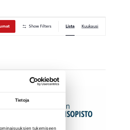
Tapahtuma
tumat
Show Filters
Lista
Kuukausi
Views
Navigation
Tietoja
 ominaisuuksien tukemiseen