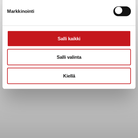
Yhteystiedot
Markkinointi
Kuntainfo
Strategiat, ohjelmat, ohjeet, suunnitelmat, säännöt ja
sopimukset
Asiakirjajulkisuuskuvaus
Salli kaikki
Evästeet
Saavutettavuusseloste
Salli valinta
Tietosuoja
Kiellä
Tietosuojaselosteet
Tietopyyntö
Päätöksenteko ja lähidemokratia
Päätökset, esityslistat & pöytäkirjat
Hallinto
Kunnanhallitus
Kunnanvaltuusto