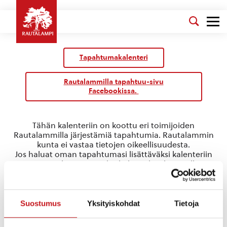
Tapahtumakalenteri
Rautalammilla tapahtuu-sivu
Facebookissa.
Tähän kalenteriin on koottu eri toimijoiden
Rautalammilla järjestämiä tapahtumia. Rautalammin
kunta ei vastaa tietojen oikeellisuudesta.
Jos haluat oman tapahtumasi lisättäväksi kalenteriin
jätä tapahtuman tiedot linkin takaa löytyvällä
lomakkeella
.
runonlausunta
Suostumus
Yksityiskohdat
Tietoja
Tapahtumat
runonlausunta