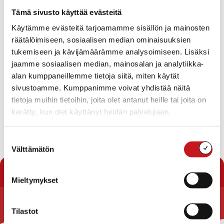
Tapahtumat
Tämä sivusto käyttää evästeitä
Ei tuloksia.
Käytämme evästeitä tarjoamamme sisällön ja mainosten
Notice
räätälöimiseen, sosiaalisen median ominaisuuksien
Tapahtuma
Ta
Tuleva
tukemiseen ja kävijämäärämme analysoimiseen. Lisäksi
Etsi
Lista
Etsi
Show
jaamme sosiaalisen median, mainosalan ja analytiikka-
Vie
Valitse
Filters
päivä.
alan kumppaneillemme tietoja siitä, miten käytät
aja
Nav
Tänään
Seuraavat
sivustoamme. Kumppanimme voivat yhdistää näitä
Tapahtumat
Edelliset
Näkymät
Tapahtu
tietoja muihin tietoihin, joita olet antanut heille tai joita on
navigointi
kerätty, kun olet käyttänyt heidän palvelujaan.
Tilaa kalenteriin
Suostumuksen
Välttämätön
valinta
Mieltymykset
Tilastot
Rautalammin kunta