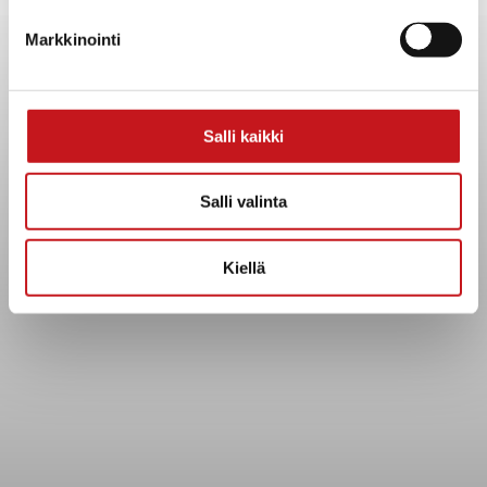
Yhteystiedot
Markkinointi
Kuntainfo
Strategiat, ohjelmat, ohjeet, suunnitelmat, säännöt ja
sopimukset
Asiakirjajulkisuuskuvaus
Salli kaikki
Evästeet
Saavutettavuusseloste
Salli valinta
Tietosuoja
Kiellä
Tietosuojaselosteet
Tietopyyntö
Päätöksenteko ja lähidemokratia
Päätökset, esityslistat & pöytäkirjat
Hallinto
Kunnanhallitus
Kunnanvaltuusto