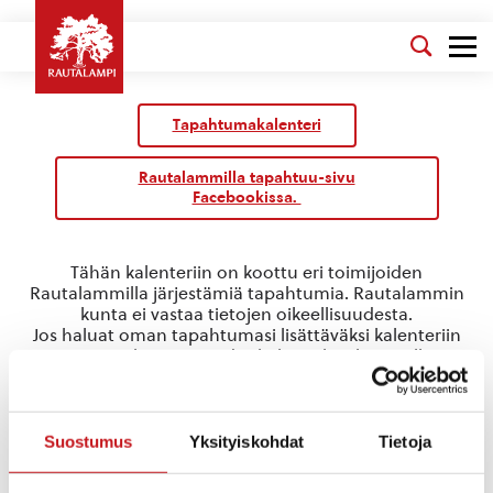
Tapahtumakalenteri
Rautalammilla tapahtuu-sivu
Facebookissa.
Tähän kalenteriin on koottu eri toimijoiden
Rautalammilla järjestämiä tapahtumia. Rautalammin
kunta ei vastaa tietojen oikeellisuudesta.
Jos haluat oman tapahtumasi lisättäväksi kalenteriin
jätä tapahtuman tiedot linkin takaa löytyvällä
lomakkeella
.
runo
Suostumus
Yksityiskohdat
Tietoja
Tapahtumat
runo