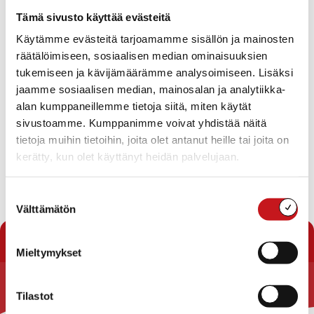
Tapahtumat
Tämä sivusto käyttää evästeitä
Ei tuloksia.
Käytämme evästeitä tarjoamamme sisällön ja mainosten
Notice
räätälöimiseen, sosiaalisen median ominaisuuksien
Tapahtuma
Ta
Tuleva
tukemiseen ja kävijämäärämme analysoimiseen. Lisäksi
Etsi
Lista
Etsi
Show
jaamme sosiaalisen median, mainosalan ja analytiikka-
Vie
Valitse
Filters
päivä.
alan kumppaneillemme tietoja siitä, miten käytät
aja
Nav
Tänään
Seuraavat
sivustoamme. Kumppanimme voivat yhdistää näitä
Tapahtumat
Edelliset
Näkymät
Tapahtu
tietoja muihin tietoihin, joita olet antanut heille tai joita on
navigointi
kerätty, kun olet käyttänyt heidän palvelujaan.
Tilaa kalenteriin
Suostumuksen
Välttämätön
valinta
Mieltymykset
Tilastot
Rautalammin kunta