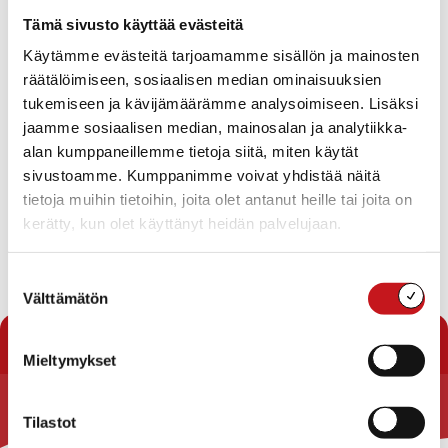
Tapahtumat
Tämä sivusto käyttää evästeitä
Ei tuloksia.
Käytämme evästeitä tarjoamamme sisällön ja mainosten
Notice
räätälöimiseen, sosiaalisen median ominaisuuksien
Tapahtuma
Ta
Tuleva
tukemiseen ja kävijämäärämme analysoimiseen. Lisäksi
Etsi
Lista
Etsi
Show
jaamme sosiaalisen median, mainosalan ja analytiikka-
Vie
Valitse
Filters
päivä.
alan kumppaneillemme tietoja siitä, miten käytät
aja
Nav
Tänään
Seuraavat
sivustoamme. Kumppanimme voivat yhdistää näitä
Tapahtumat
Edelliset
Näkymät
Tapahtu
tietoja muihin tietoihin, joita olet antanut heille tai joita on
navigointi
kerätty, kun olet käyttänyt heidän palvelujaan.
Tilaa kalenteriin
Suostumuksen
Välttämätön
valinta
Mieltymykset
Tilastot
Rautalammin kunta