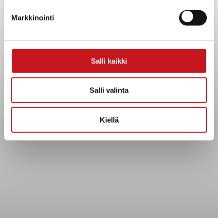
Yhteystiedot
Markkinointi
Kuntainfo
Strategiat, ohjelmat, ohjeet, suunnitelmat, säännöt ja
sopimukset
Asiakirjajulkisuuskuvaus
Salli kaikki
Evästeet
Saavutettavuusseloste
Salli valinta
Tietosuoja
Kiellä
Tietosuojaselosteet
Tietopyyntö
Päätöksenteko ja lähidemokratia
Päätökset, esityslistat & pöytäkirjat
Hallinto
Kunnanhallitus
Kunnanvaltuusto