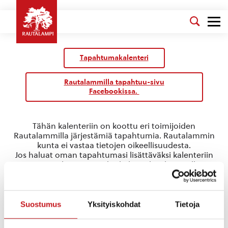
Tapahtumakalenteri
Rautalammilla tapahtuu-sivu
Facebookissa.
Tähän kalenteriin on koottu eri toimijoiden
Rautalammilla järjestämiä tapahtumia. Rautalammin
kunta ei vastaa tietojen oikeellisuudesta.
Jos haluat oman tapahtumasi lisättäväksi kalenteriin
jätä tapahtuman tiedot linkin takaa löytyvällä
lomakkeella
.
rock
Suostumus
Yksityiskohdat
Tietoja
Tapahtumat
rock