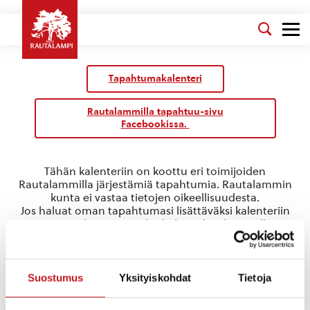
Tapahtumakalenteri
Rautalammilla tapahtuu-sivu
Facebookissa.
Tähän kalenteriin on koottu eri toimijoiden
Rautalammilla järjestämiä tapahtumia. Rautalammin
kunta ei vastaa tietojen oikeellisuudesta.
Jos haluat oman tapahtumasi lisättäväksi kalenteriin
jätä tapahtuman tiedot linkin takaa löytyvällä
lomakkeella
.
RautU
Suostumus
Yksityiskohdat
Tietoja
Tapahtumat
RautU