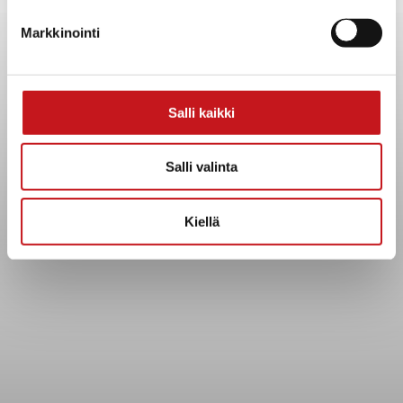
Yhteystiedot
Markkinointi
Kuntainfo
Strategiat, ohjelmat, ohjeet, suunnitelmat, säännöt ja
sopimukset
Asiakirjajulkisuuskuvaus
Salli kaikki
Evästeet
Saavutettavuusseloste
Salli valinta
Tietosuoja
Kiellä
Tietosuojaselosteet
Tietopyyntö
Päätöksenteko ja lähidemokratia
Päätökset, esityslistat & pöytäkirjat
Hallinto
Kunnanhallitus
Kunnanvaltuusto