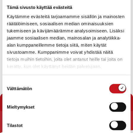
Tapahtumat
Tämä sivusto käyttää evästeitä
Ei tuloksia.
Käytämme evästeitä tarjoamamme sisällön ja mainosten
Notice
räätälöimiseen, sosiaalisen median ominaisuuksien
Tapahtuma
Ta
Tuleva
tukemiseen ja kävijämäärämme analysoimiseen. Lisäksi
Etsi
Lista
Etsi
Show
jaamme sosiaalisen median, mainosalan ja analytiikka-
Vie
Valitse
Filters
päivä.
alan kumppaneillemme tietoja siitä, miten käytät
aja
Nav
Tänään
Seuraavat
sivustoamme. Kumppanimme voivat yhdistää näitä
Tapahtumat
Edelliset
Näkymät
Tapahtu
tietoja muihin tietoihin, joita olet antanut heille tai joita on
navigointi
kerätty, kun olet käyttänyt heidän palvelujaan.
Tilaa kalenteriin
Suostumuksen
Välttämätön
valinta
Mieltymykset
Tilastot
Rautalammin kunta