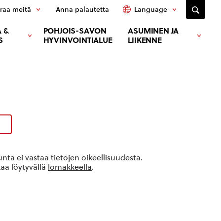
raa meitä
Anna palautetta
Language
 &
POHJOIS-SAVON
ASUMINEN JA
S
HYVINVOINTIALUE
LIIKENNE
ta ei vastaa tietojen oikeellisuudesta.
kaa löytyvällä
lomakkeella
.