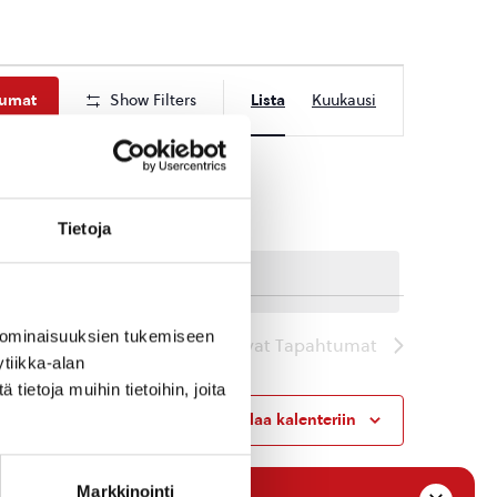
Tapahtuma
tumat
Show Filters
Lista
Kuukausi
Views
Navigation
Tietoja
 ominaisuuksien tukemiseen
Seuraavat
Tapahtumat
tiikka-alan
ietoja muihin tietoihin, joita
Tilaa kalenteriin
Markkinointi