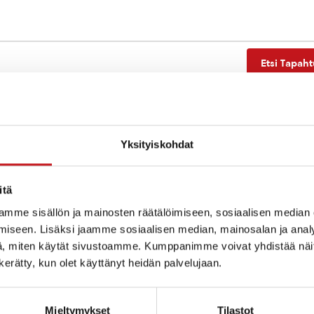
Etsi Tapah
Yksityiskohdat
Ei tuloksia.
Notice
itä
mme sisällön ja mainosten räätälöimiseen, sosiaalisen median
iseen. Lisäksi jaamme sosiaalisen median, mainosalan ja analy
, miten käytät sivustoamme. Kumppanimme voivat yhdistää näitä t
n kerätty, kun olet käyttänyt heidän palvelujaan.
Mieltymykset
Tilastot