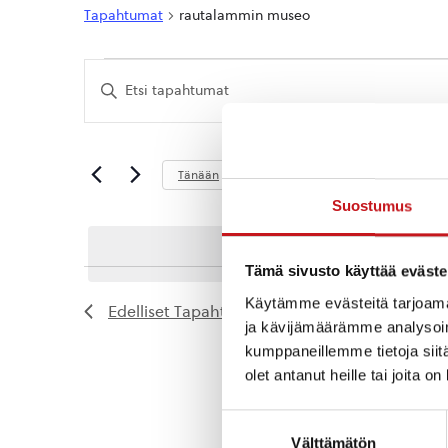
Tapahtumat
rautalammin museo
Tapahtumat
Tapahtumat
Syötä
Etsi
hakusana.
Etsi
aja
Tapahtumat
hakusanalla.
Näkymät
Tuleva
Tänään
navigointi
Valitse
Suostumus
päivä.
Tämä sivusto käyttää eväste
Käytämme evästeitä tarjoama
Edelliset
Tapahtumat
ja kävijämäärämme analysoim
kumppaneillemme tietoja siitä
olet antanut heille tai joita o
Suostumuksen
Välttämätön
valinta