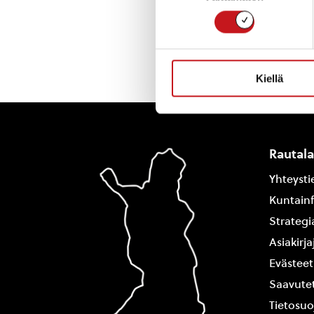
Kiellä
Rautal
Yhteysti
Kuntain
Strategi
Asiakirj
Evästeet
Saavutet
Tietosuo