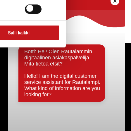
Salli kaikki
Päätöksenteko ja lähidemokratia
Päätökset, esityslistat & pöytäkirjat
Hallinto
Kunnanhallitus
Kunnanvaltuusto
Lautakunnat