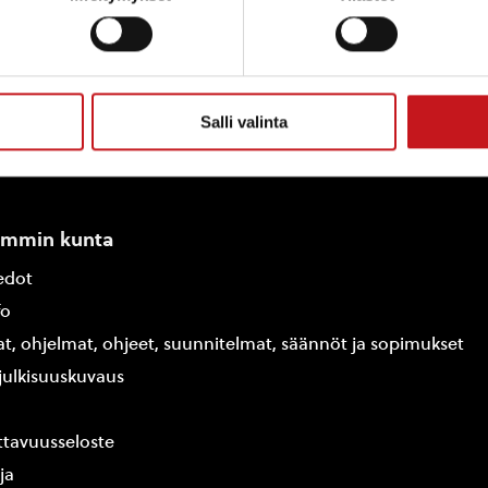
Salli valinta
ammin kunta
edot
fo
at, ohjelmat, ohjeet, suunnitelmat, säännöt ja sopimukset
ajulkisuuskuvaus
tavuusseloste
ja