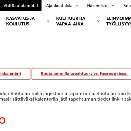
VisitRautalampi.fi
Ajankohtaista
Hakemistot
Seu
KASVATUS JA
KULTTUURI JA
ELINVOIMA
KOULUTUS
VAPAA-AIKA
TYÖLLISYY
akalenteri
Rautalammilla tapahtuu-sivu Facebookissa.
oiden Rautalammilla järjestämiä tapahtumia. Rautalammin kun
si lisättäväksi kalenteriin jätä tapahtuman tiedot linkin ta
o