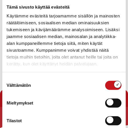
Tapahtumat
Tämä sivusto käyttää evästeitä
Ei tuloksia.
Käytämme evästeitä tarjoamamme sisällön ja mainosten
Notice
räätälöimiseen, sosiaalisen median ominaisuuksien
Tapahtuma
Ta
Tuleva
tukemiseen ja kävijämäärämme analysoimiseen. Lisäksi
Etsi
Lista
Etsi
Show
jaamme sosiaalisen median, mainosalan ja analytiikka-
Vie
Valitse
Filters
päivä.
alan kumppaneillemme tietoja siitä, miten käytät
aja
Nav
Tänään
Seuraavat
sivustoamme. Kumppanimme voivat yhdistää näitä
Tapahtumat
Edelliset
Näkymät
Tapahtu
tietoja muihin tietoihin, joita olet antanut heille tai joita on
navigointi
kerätty, kun olet käyttänyt heidän palvelujaan.
Tilaa kalenteriin
Suostumuksen
Välttämätön
valinta
Mieltymykset
Tilastot
Rautalammin kunta