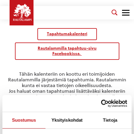
Tapahtumakalenteri
Rautalammilla tapahtuu-sivu
Facebookissa.
Tähän kalenteriin on koottu eri toimijoiden
Rautalammilla järjestämiä tapahtumia. Rautalammin
kunta ei vastaa tietojen oikeellisuudesta.
Jos haluat oman tapahtumasi lisättäväksi kalenteriin
jätä tapahtuman tiedot linkin takaa löytyvällä
lomakkeella
.
Rautalammin Martat
Suostumus
Yksityiskohdat
Tietoja
Tapahtumat
Rautalammin Martat