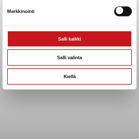
Yhteystiedot
Markkinointi
Kuntainfo
Strategiat, ohjelmat, ohjeet, suunnitelmat, säännöt ja
sopimukset
Asiakirjajulkisuuskuvaus
Salli kaikki
Evästeet
Saavutettavuusseloste
Salli valinta
Tietosuoja
Kiellä
Tietosuojaselosteet
Tietopyyntö
Päätöksenteko ja lähidemokratia
Päätökset, esityslistat & pöytäkirjat
Hallinto
Kunnanhallitus
Kunnanvaltuusto