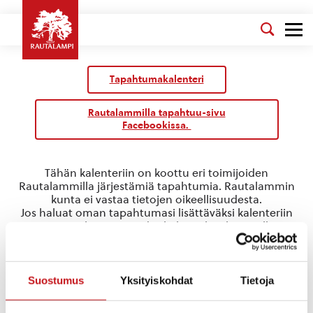
Tapahtumakalenteri
Rautalammilla tapahtuu-sivu
Facebookissa.
Tähän kalenteriin on koottu eri toimijoiden
Rautalammilla järjestämiä tapahtumia. Rautalammin
kunta ei vastaa tietojen oikeellisuudesta.
Jos haluat oman tapahtumasi lisättäväksi kalenteriin
jätä tapahtuman tiedot linkin takaa löytyvällä
lomakkeella
.
politiikka
Suostumus
Yksityiskohdat
Tietoja
Tapahtumat
politiikka