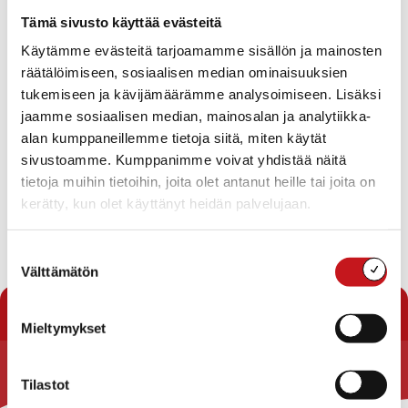
Tapahtumat
Tämä sivusto käyttää evästeitä
Ei tuloksia.
Käytämme evästeitä tarjoamamme sisällön ja mainosten
Notice
räätälöimiseen, sosiaalisen median ominaisuuksien
Tapahtuma
Ta
Tuleva
tukemiseen ja kävijämäärämme analysoimiseen. Lisäksi
Etsi
Lista
Etsi
Show
jaamme sosiaalisen median, mainosalan ja analytiikka-
Vie
Valitse
Filters
päivä.
alan kumppaneillemme tietoja siitä, miten käytät
aja
Nav
Tänään
Seuraavat
sivustoamme. Kumppanimme voivat yhdistää näitä
Tapahtumat
Edelliset
Näkymät
Tapahtu
tietoja muihin tietoihin, joita olet antanut heille tai joita on
navigointi
kerätty, kun olet käyttänyt heidän palvelujaan.
Tilaa kalenteriin
Suostumuksen
Välttämätön
valinta
Mieltymykset
Tilastot
Rautalammin kunta