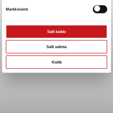
Yhteystiedot
Markkinointi
Kuntainfo
Strategiat, ohjelmat, ohjeet, suunnitelmat, säännöt ja
sopimukset
Asiakirjajulkisuuskuvaus
Salli kaikki
Evästeet
Saavutettavuusseloste
Salli valinta
Tietosuoja
Kiellä
Tietosuojaselosteet
Tietopyyntö
Päätöksenteko ja lähidemokratia
Päätökset, esityslistat & pöytäkirjat
Hallinto
Kunnanhallitus
Kunnanvaltuusto