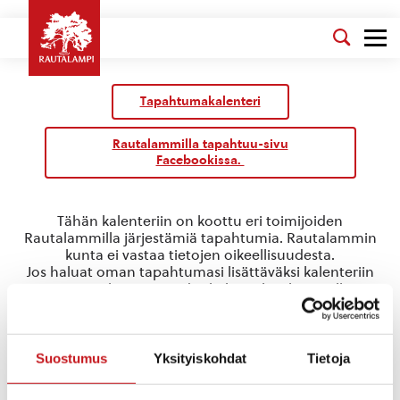
Tapahtumakalenteri
Rautalammilla tapahtuu-sivu
Facebookissa.
Tähän kalenteriin on koottu eri toimijoiden
Rautalammilla järjestämiä tapahtumia. Rautalammin
kunta ei vastaa tietojen oikeellisuudesta.
Jos haluat oman tapahtumasi lisättäväksi kalenteriin
jätä tapahtuman tiedot linkin takaa löytyvällä
lomakkeella
.
pääsiäismarkkinat
Suostumus
Yksityiskohdat
Tietoja
Tapahtumat
pääsiäismarkkinat