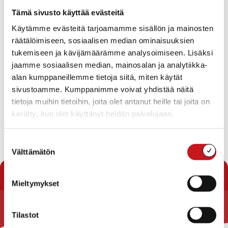
Tapahtumat
Tämä sivusto käyttää evästeitä
Ei tuloksia.
Käytämme evästeitä tarjoamamme sisällön ja mainosten
Notice
räätälöimiseen, sosiaalisen median ominaisuuksien
Tapahtuma
Ta
Tuleva
tukemiseen ja kävijämäärämme analysoimiseen. Lisäksi
Etsi
Lista
Etsi
Show
jaamme sosiaalisen median, mainosalan ja analytiikka-
Vie
Valitse
Filters
päivä.
alan kumppaneillemme tietoja siitä, miten käytät
aja
Nav
Tänään
Seuraavat
sivustoamme. Kumppanimme voivat yhdistää näitä
Tapahtumat
Edelliset
Näkymät
Tapahtu
tietoja muihin tietoihin, joita olet antanut heille tai joita on
navigointi
kerätty, kun olet käyttänyt heidän palvelujaan.
Tilaa kalenteriin
Suostumuksen
Välttämätön
valinta
Mieltymykset
Tilastot
Rautalammin kunta