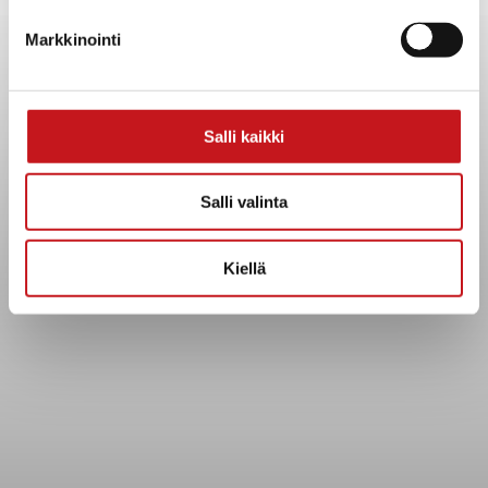
Yhteystiedot
Markkinointi
Kuntainfo
Strategiat, ohjelmat, ohjeet, suunnitelmat, säännöt ja
sopimukset
Asiakirjajulkisuuskuvaus
Salli kaikki
Evästeet
Saavutettavuusseloste
Salli valinta
Tietosuoja
Kiellä
Tietosuojaselosteet
Tietopyyntö
Päätöksenteko ja lähidemokratia
Päätökset, esityslistat & pöytäkirjat
Hallinto
Kunnanhallitus
Kunnanvaltuusto