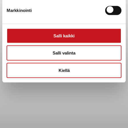
Yhteystiedot
Markkinointi
Kuntainfo
Strategiat, ohjelmat, ohjeet, suunnitelmat, säännöt ja
sopimukset
Asiakirjajulkisuuskuvaus
Salli kaikki
Evästeet
Saavutettavuusseloste
Salli valinta
Tietosuoja
Kiellä
Tietosuojaselosteet
Tietopyyntö
Päätöksenteko ja lähidemokratia
Päätökset, esityslistat & pöytäkirjat
Hallinto
Kunnanhallitus
Kunnanvaltuusto