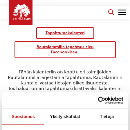
Tapahtumakalenteri
Rautalammilla tapahtuu-sivu
Facebookissa.
Tähän kalenteriin on koottu eri toimijoiden
Rautalammilla järjestämiä tapahtumia. Rautalammin
kunta ei vastaa tietojen oikeellisuudesta.
Jos haluat oman tapahtumasi lisättäväksi kalenteriin
jätä tapahtuman tiedot linkin takaa löytyvällä
lomakkeella
.
Matkailu
Suostumus
Yksityiskohdat
Tietoja
Tapahtumat
Matkailu