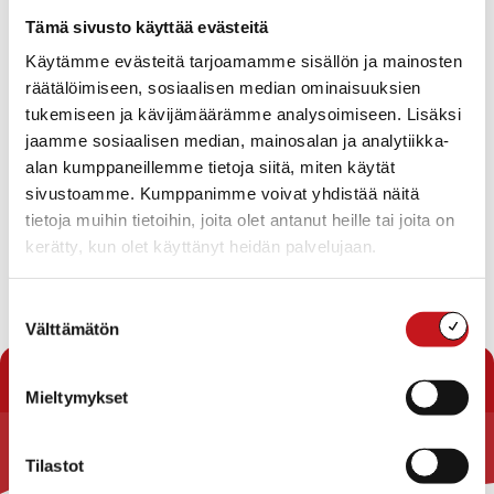
Tapahtumat
Tämä sivusto käyttää evästeitä
Ei tuloksia.
Käytämme evästeitä tarjoamamme sisällön ja mainosten
Notice
räätälöimiseen, sosiaalisen median ominaisuuksien
Tapahtuma
Ta
Tuleva
tukemiseen ja kävijämäärämme analysoimiseen. Lisäksi
Etsi
Lista
Etsi
Show
jaamme sosiaalisen median, mainosalan ja analytiikka-
Vie
Valitse
Filters
päivä.
alan kumppaneillemme tietoja siitä, miten käytät
aja
Nav
Tänään
Seuraavat
sivustoamme. Kumppanimme voivat yhdistää näitä
Tapahtumat
Edelliset
Näkymät
Tapahtu
tietoja muihin tietoihin, joita olet antanut heille tai joita on
navigointi
kerätty, kun olet käyttänyt heidän palvelujaan.
Tilaa kalenteriin
Suostumuksen
Välttämätön
valinta
Mieltymykset
Tilastot
Rautalammin kunta