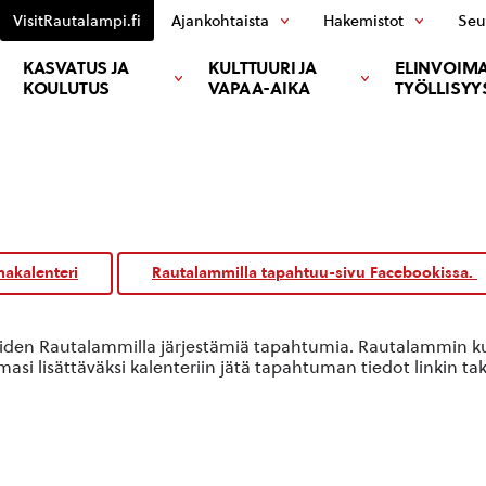
VisitRautalampi.fi
Ajankohtaista
Hakemistot
Seu
KASVATUS JA
KULTTUURI JA
ELINVOIMA
KOULUTUS
VAPAA-AIKA
TYÖLLISYY
akalenteri
Rautalammilla tapahtuu-sivu Facebookissa.
oiden Rautalammilla järjestämiä tapahtumia. Rautalammin kun
si lisättäväksi kalenteriin jätä tapahtuman tiedot linkin ta