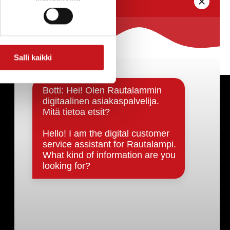
Salli kaikki
Päätöksenteko ja lähidemokratia
Päätökset, esityslistat & pöytäkirjat
Hallinto
Kunnanhallitus
Kunnanvaltuusto
Lautakunnat