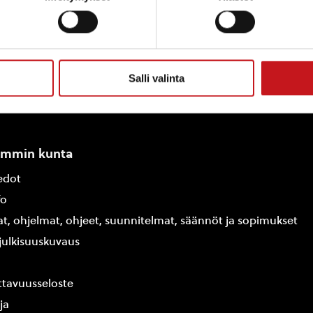
Salli valinta
ammin kunta
edot
fo
at, ohjelmat, ohjeet, suunnitelmat, säännöt ja sopimukset
ajulkisuuskuvaus
tavuusseloste
ja