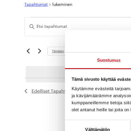
Tapahtumat
lukeminen
Tapahtumat
Tapahtumat
Syötä
Etsi
hakusana.
Etsi
aja
Tapahtumat
hakusanalla.
Näkymät
Tuleva
Tänään
navigointi
Valitse
Suostumus
päivä.
Tämä sivusto käyttää eväste
Käytämme evästeitä tarjoama
Edelliset
Tapahtumat
ja kävijämäärämme analysoim
kumppaneillemme tietoja siitä
olet antanut heille tai joita o
Suostumuksen
Välttämätön
valinta