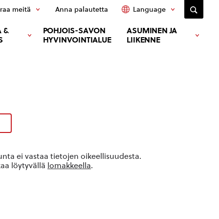
raa meitä
Anna palautetta
Language
 &
POHJOIS-SAVON
ASUMINEN JA
S
HYVINVOINTIALUE
LIIKENNE
ta ei vastaa tietojen oikeellisuudesta.
kaa löytyvällä
lomakkeella
.