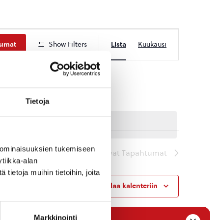
Tapahtuma
tumat
Show Filters
Lista
Kuukausi
Views
Navigation
Tietoja
 ominaisuuksien tukemiseen
Seuraavat
Tapahtumat
tiikka-alan
ietoja muihin tietoihin, joita
Tilaa kalenteriin
Markkinointi