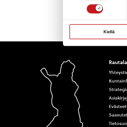
Kiellä
Rautal
Yhteysti
Kuntain
Strategi
Asiakirj
Evästeet
Saavutet
Tietosuo