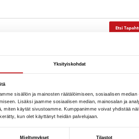
Etsi Tapah
Yksityiskohdat
Ei tuloksia.
Notice
itä
mme sisällön ja mainosten räätälöimiseen, sosiaalisen median
iseen. Lisäksi jaamme sosiaalisen median, mainosalan ja analy
, miten käytät sivustoamme. Kumppanimme voivat yhdistää näitä t
n kerätty, kun olet käyttänyt heidän palvelujaan.
Mieltymykset
Tilastot