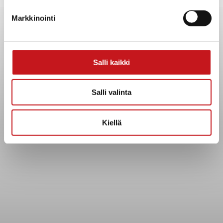
Yhteystiedot
Markkinointi
Kuntainfo
Strategiat, ohjelmat, ohjeet, suunnitelmat, säännöt ja
sopimukset
Asiakirjajulkisuuskuvaus
Salli kaikki
Evästeet
Saavutettavuusseloste
Salli valinta
Tietosuoja
Kiellä
Tietosuojaselosteet
Tietopyyntö
Päätöksenteko ja lähidemokratia
Päätökset, esityslistat & pöytäkirjat
Hallinto
Kunnanhallitus
Kunnanvaltuusto