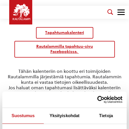
Tapahtumakalenteri
Rautalammilla tapahtuu-sivu
Facebookissa.
Tähän kalenteriin on koottu eri toimijoiden
Rautalammilla järjestämiä tapahtumia. Rautalammin
kunta ei vastaa tietojen oikeellisuudesta.
Jos haluat oman tapahtumasi lisättäväksi kalenteriin
jätä tapahtuman tiedot linkin takaa löytyvällä
lomakkeella
.
kunnanvaltuuston kokous
Suostumus
Yksityiskohdat
Tietoja
Tapahtumat
kunnanvaltuuston kokous