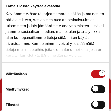
Tapahtumat
Tämä sivusto käyttää evästeitä
Ei tuloksia.
Käytämme evästeitä tarjoamamme sisällön ja mainosten
Notice
räätälöimiseen, sosiaalisen median ominaisuuksien
Tapahtuma
Ta
Tuleva
tukemiseen ja kävijämäärämme analysoimiseen. Lisäksi
Etsi
Lista
Etsi
Show
jaamme sosiaalisen median, mainosalan ja analytiikka-
Vie
Valitse
Filters
päivä.
alan kumppaneillemme tietoja siitä, miten käytät
aja
Nav
Tänään
Seuraavat
sivustoamme. Kumppanimme voivat yhdistää näitä
Tapahtumat
Edelliset
Näkymät
Tapahtu
tietoja muihin tietoihin, joita olet antanut heille tai joita on
navigointi
kerätty, kun olet käyttänyt heidän palvelujaan.
Tilaa kalenteriin
Suostumuksen
Välttämätön
valinta
Mieltymykset
Tilastot
Rautalammin kunta