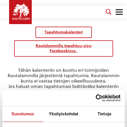
Tapahtumakalenteri
Rautalammilla tapahtuu-sivu
Facebookissa.
Tähän kalenteriin on koottu eri toimijoiden
Rautalammilla järjestämiä tapahtumia. Rautalammin
kunta ei vastaa tietojen oikeellisuudesta.
Jos haluat oman tapahtumasi lisättäväksi kalenteriin
jätä tapahtuman tiedot linkin takaa löytyvällä
lomakkeella
.
Konnevesi
Suostumus
Yksityiskohdat
Tietoja
Tapahtumat
Konnevesi