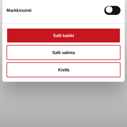
Yhteystiedot
Markkinointi
Kuntainfo
Strategiat, ohjelmat, ohjeet, suunnitelmat, säännöt ja
sopimukset
Asiakirjajulkisuuskuvaus
Salli kaikki
Evästeet
Saavutettavuusseloste
Salli valinta
Tietosuoja
Kiellä
Tietosuojaselosteet
Tietopyyntö
Päätöksenteko ja lähidemokratia
Päätökset, esityslistat & pöytäkirjat
Hallinto
Kunnanhallitus
Kunnanvaltuusto