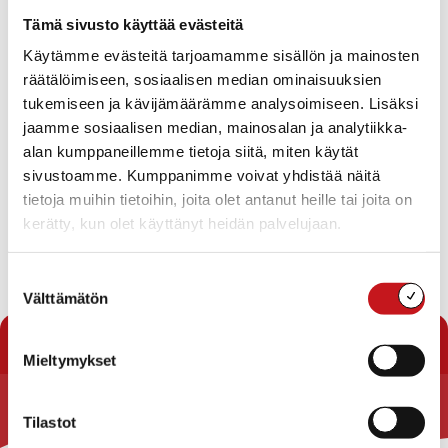
Tapahtumat
Tämä sivusto käyttää evästeitä
Ei tuloksia.
Käytämme evästeitä tarjoamamme sisällön ja mainosten
Notice
räätälöimiseen, sosiaalisen median ominaisuuksien
Tapahtuma
Ta
Tuleva
tukemiseen ja kävijämäärämme analysoimiseen. Lisäksi
Etsi
Lista
Etsi
Show
jaamme sosiaalisen median, mainosalan ja analytiikka-
Vie
Valitse
Filters
päivä.
alan kumppaneillemme tietoja siitä, miten käytät
aja
Nav
Tänään
Seuraavat
sivustoamme. Kumppanimme voivat yhdistää näitä
Tapahtumat
Edelliset
Näkymät
Tapahtu
tietoja muihin tietoihin, joita olet antanut heille tai joita on
navigointi
kerätty, kun olet käyttänyt heidän palvelujaan.
Tilaa kalenteriin
Suostumuksen
Välttämätön
valinta
Mieltymykset
Tilastot
Rautalammin kunta