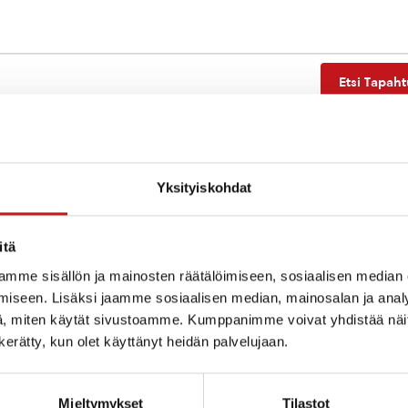
Etsi Tapah
Yksityiskohdat
Ei tuloksia.
Notice
itä
mme sisällön ja mainosten räätälöimiseen, sosiaalisen median
iseen. Lisäksi jaamme sosiaalisen median, mainosalan ja analy
, miten käytät sivustoamme. Kumppanimme voivat yhdistää näitä t
n kerätty, kun olet käyttänyt heidän palvelujaan.
Mieltymykset
Tilastot