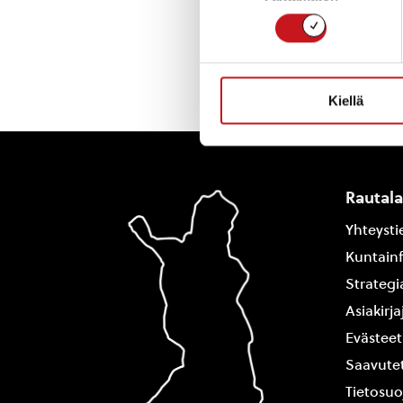
Kiellä
Rautal
Yhteysti
Kuntain
Strategi
Asiakirj
Evästeet
Saavutet
Tietosuo