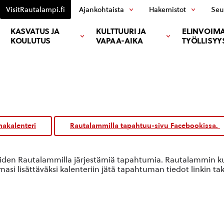
VisitRautalampi.fi
Ajankohtaista
Hakemistot
Seu
KASVATUS JA
KULTTUURI JA
ELINVOIMA
KOULUTUS
VAPAA-AIKA
TYÖLLISYY
akalenteri
Rautalammilla tapahtuu-sivu Facebookissa.
oiden Rautalammilla järjestämiä tapahtumia. Rautalammin kun
si lisättäväksi kalenteriin jätä tapahtuman tiedot linkin ta