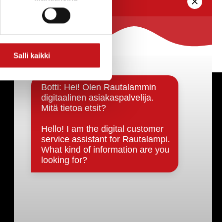
Salli kaikki
Päätöksenteko ja lähidemokratia
Päätökset, esityslistat & pöytäkirjat
Hallinto
Kunnanhallitus
Kunnanvaltuusto
Lautakunnat