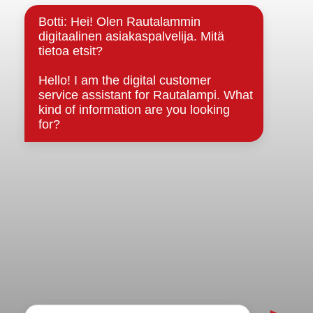
Strategiat, ohjelmat, ohjeet, suunnitelmat, säännöt ja
sopimukset
Asiakirjajulkisuuskuvaus
Evästeet
Saavutettavuusseloste
Tietosuoja
Tietosuojaselosteet
Tietopyyntö
Päätöksenteko ja lähidemokratia
Päätökset, esityslistat & pöytäkirjat
Hallinto
Kunnanhallitus
Kunnanvaltuusto
Lautakunnat