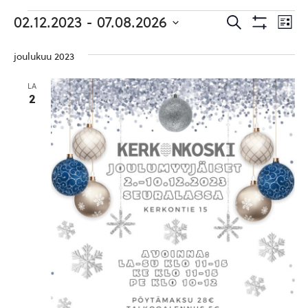
Tapahtumat
Tapahtuma
Ta
02.12.2023
 - 
07.08.2026
Etsi
Lista
Etsi
Show
Vie
Valitse
Filters
päivä.
aja
joulukuu 2023
Nav
Näkymät
LA
navigointi
2