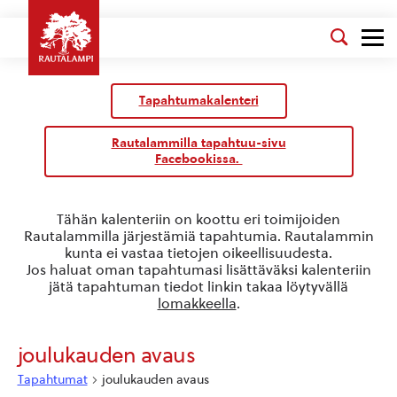
Tapahtumakalenteri
Rautalammilla tapahtuu-sivu
Facebookissa.
Tähän kalenteriin on koottu eri toimijoiden
Rautalammilla järjestämiä tapahtumia. Rautalammin
kunta ei vastaa tietojen oikeellisuudesta.
Jos haluat oman tapahtumasi lisättäväksi kalenteriin
jätä tapahtuman tiedot linkin takaa löytyvällä
lomakkeella
.
joulukauden avaus
Tapahtumat
joulukauden avaus