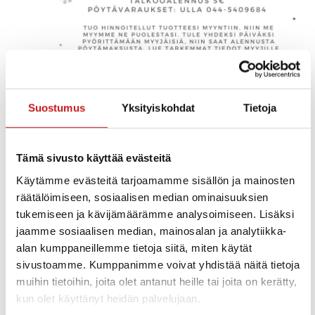
Suostumus
Yksityiskohdat
Tietoja
la 2.12.2023 11:00
-
su 10.12.2023 15:00
Kerkonkosken joulumyyjäiset
Tämä sivusto käyttää evästeitä
Kerkonkosken Seurala
Käytämme evästeitä tarjoamamme sisällön ja mainosten
räätälöimiseen, sosiaalisen median ominaisuuksien
marraskuu 2025
tukemiseen ja kävijämäärämme analysoimiseen. Lisäksi
jaamme sosiaalisen median, mainosalan ja analytiikka-
LA
alan kumppaneillemme tietoja siitä, miten käytät
29
sivustoamme. Kumppanimme voivat yhdistää näitä tietoja
muihin tietoihin, joita olet antanut heille tai joita on kerätty,
kun olet käyttänyt heidän palvelujaan.