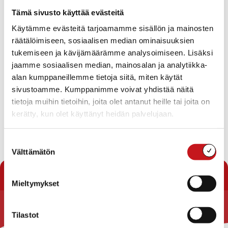
Tapahtumat
Tämä sivusto käyttää evästeitä
Ei tuloksia.
Käytämme evästeitä tarjoamamme sisällön ja mainosten
Notice
räätälöimiseen, sosiaalisen median ominaisuuksien
Tapahtuma
Ta
Tuleva
tukemiseen ja kävijämäärämme analysoimiseen. Lisäksi
Etsi
Lista
Etsi
Show
jaamme sosiaalisen median, mainosalan ja analytiikka-
Vie
Valitse
Filters
päivä.
alan kumppaneillemme tietoja siitä, miten käytät
aja
Nav
Tänään
Seuraavat
sivustoamme. Kumppanimme voivat yhdistää näitä
Tapahtumat
Edelliset
Näkymät
Tapahtu
tietoja muihin tietoihin, joita olet antanut heille tai joita on
navigointi
kerätty, kun olet käyttänyt heidän palvelujaan.
Tilaa kalenteriin
Suostumuksen
Välttämätön
valinta
Mieltymykset
Tilastot
Rautalammin kunta