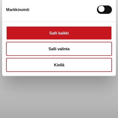
Yhteystiedot
Markkinointi
Kuntainfo
Strategiat, ohjelmat, ohjeet, suunnitelmat, säännöt ja
sopimukset
Asiakirjajulkisuuskuvaus
Salli kaikki
Evästeet
Saavutettavuusseloste
Salli valinta
Tietosuoja
Kiellä
Tietosuojaselosteet
Tietopyyntö
Päätöksenteko ja lähidemokratia
Päätökset, esityslistat & pöytäkirjat
Hallinto
Kunnanhallitus
Kunnanvaltuusto