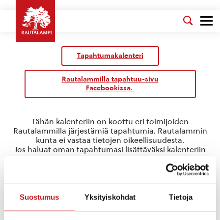
Tapahtumakalenteri
Rautalammilla tapahtuu-sivu
Facebookissa.
Tähän kalenteriin on koottu eri toimijoiden
Rautalammilla järjestämiä tapahtumia. Rautalammin
kunta ei vastaa tietojen oikeellisuudesta.
Jos haluat oman tapahtumasi lisättäväksi kalenteriin
jätä tapahtuman tiedot linkin takaa löytyvällä
lomakkeella
.
ikäihminen
Suostumus
Yksityiskohdat
Tietoja
Tapahtumat
ikäihminen