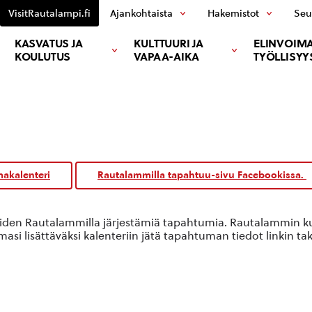
VisitRautalampi.fi
Ajankohtaista
Hakemistot
Seu
KASVATUS JA
KULTTUURI JA
ELINVOIMA
KOULUTUS
VAPAA-AIKA
TYÖLLISYY
akalenteri
Rautalammilla tapahtuu-sivu Facebookissa.
oiden Rautalammilla järjestämiä tapahtumia. Rautalammin kun
si lisättäväksi kalenteriin jätä tapahtuman tiedot linkin ta