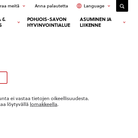
raa meitä
Anna palautetta
Language
 &
POHJOIS-SAVON
ASUMINEN JA
S
HYVINVOINTIALUE
LIIKENNE
ta ei vastaa tietojen oikeellisuudesta.
kaa löytyvällä
lomakkeella
.