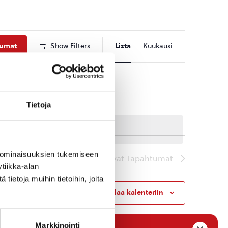
Tapahtuma
tumat
Show Filters
Lista
Kuukausi
Views
Navigation
Tietoja
 ominaisuuksien tukemiseen
Seuraavat
Tapahtumat
tiikka-alan
ietoja muihin tietoihin, joita
Tilaa kalenteriin
Markkinointi