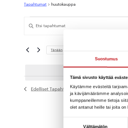
Tapahtumat
huutokauppa
Tapahtumat
Tapahtumat
Syötä
Etsi
hakusana.
Etsi
aja
Tapahtumat
hakusanalla.
Näkymät
Tuleva
Tänään
navigointi
Valitse
Suostumus
päivä.
Tämä sivusto käyttää eväste
Käytämme evästeitä tarjoama
Edelliset
Tapahtumat
ja kävijämäärämme analysoim
kumppaneillemme tietoja siitä
olet antanut heille tai joita o
Suostumuksen
Välttämätön
valinta