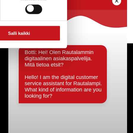
Salli kaikki
Päätöksenteko ja lähidemokratia
Päätökset, esityslistat & pöytäkirjat
Hallinto
Kunnanhallitus
Kunnanvaltuusto
Lautakunnat