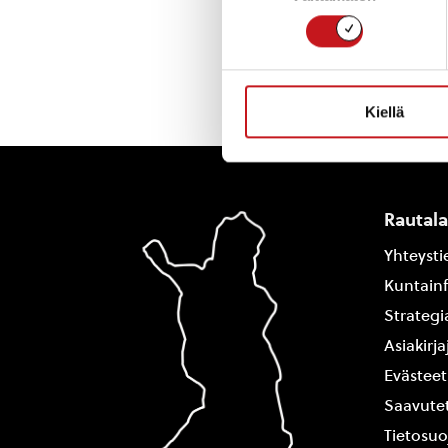
Kiellä
Rautal
Yhteysti
Kuntain
Strategi
Asiakirj
Evästeet
Saavutet
Tietosuo