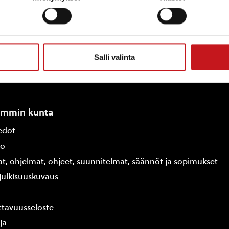
Salli valinta
ammin kunta
edot
fo
at, ohjelmat, ohjeet, suunnitelmat, säännöt ja sopimukset
ajulkisuuskuvaus
tavuusseloste
ja