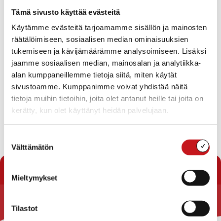
Tapahtumat
Tämä sivusto käyttää evästeitä
Ei tuloksia.
Käytämme evästeitä tarjoamamme sisällön ja mainosten
Notice
räätälöimiseen, sosiaalisen median ominaisuuksien
Tapahtuma
Ta
Tuleva
tukemiseen ja kävijämäärämme analysoimiseen. Lisäksi
Etsi
Lista
Etsi
Show
jaamme sosiaalisen median, mainosalan ja analytiikka-
Vie
Valitse
Filters
päivä.
alan kumppaneillemme tietoja siitä, miten käytät
aja
Nav
Tänään
Seuraavat
sivustoamme. Kumppanimme voivat yhdistää näitä
Tapahtumat
Edelliset
Näkymät
Tapahtu
tietoja muihin tietoihin, joita olet antanut heille tai joita on
navigointi
kerätty, kun olet käyttänyt heidän palvelujaan.
Tilaa kalenteriin
Suostumuksen
Välttämätön
valinta
Mieltymykset
Tilastot
Rautalammin kunta