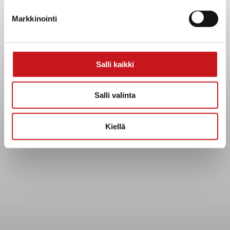
Yhteystiedot
Markkinointi
Kuntainfo
Strategiat, ohjelmat, ohjeet, suunnitelmat, säännöt ja
sopimukset
Asiakirjajulkisuuskuvaus
Salli kaikki
Evästeet
Saavutettavuusseloste
Salli valinta
Tietosuoja
Kiellä
Tietosuojaselosteet
Tietopyyntö
Päätöksenteko ja lähidemokratia
Päätökset, esityslistat & pöytäkirjat
Hallinto
Kunnanhallitus
Kunnanvaltuusto