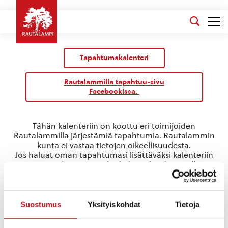
Tapahtumakalenteri
Rautalammilla tapahtuu-sivu
Facebookissa.
Tähän kalenteriin on koottu eri toimijoiden
Rautalammilla järjestämiä tapahtumia. Rautalammin
kunta ei vastaa tietojen oikeellisuudesta.
Jos haluat oman tapahtumasi lisättäväksi kalenteriin
jätä tapahtuman tiedot linkin takaa löytyvällä
lomakkeella
.
Grand Merlin
Suostumus
Yksityiskohdat
Tietoja
Tapahtumat
Grand Merlin