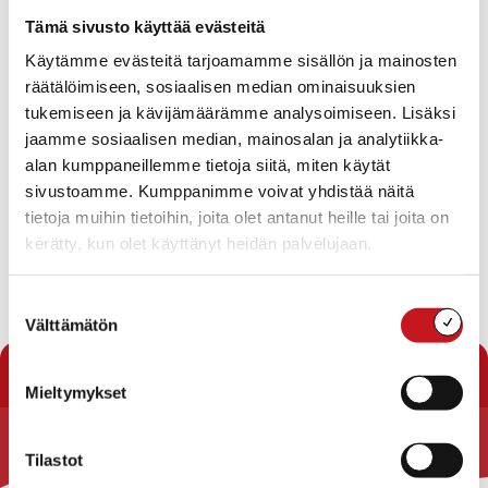
Tapahtumat
Tämä sivusto käyttää evästeitä
Ei tuloksia.
Käytämme evästeitä tarjoamamme sisällön ja mainosten
Notice
räätälöimiseen, sosiaalisen median ominaisuuksien
Tapahtuma
Ta
Tuleva
tukemiseen ja kävijämäärämme analysoimiseen. Lisäksi
Etsi
Lista
Etsi
Show
jaamme sosiaalisen median, mainosalan ja analytiikka-
Vie
Valitse
Filters
päivä.
alan kumppaneillemme tietoja siitä, miten käytät
aja
Nav
Tänään
Seuraavat
sivustoamme. Kumppanimme voivat yhdistää näitä
Tapahtumat
Edelliset
Näkymät
Tapahtu
tietoja muihin tietoihin, joita olet antanut heille tai joita on
navigointi
kerätty, kun olet käyttänyt heidän palvelujaan.
Tilaa kalenteriin
Suostumuksen
Välttämätön
valinta
Mieltymykset
Tilastot
Rautalammin kunta