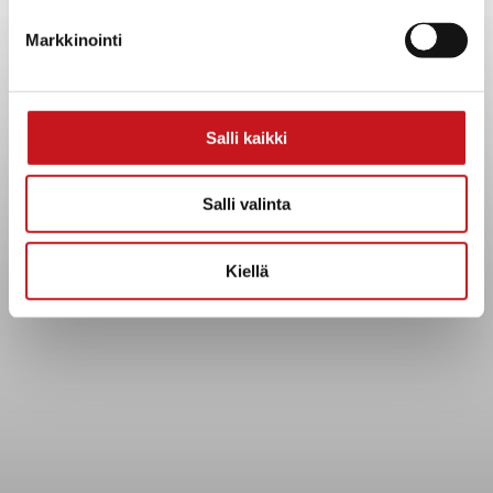
Yhteystiedot
Markkinointi
Kuntainfo
Strategiat, ohjelmat, ohjeet, suunnitelmat, säännöt ja
sopimukset
Asiakirjajulkisuuskuvaus
Salli kaikki
Evästeet
Saavutettavuusseloste
Salli valinta
Tietosuoja
Kiellä
Tietosuojaselosteet
Tietopyyntö
Päätöksenteko ja lähidemokratia
Päätökset, esityslistat & pöytäkirjat
Hallinto
Kunnanhallitus
Kunnanvaltuusto