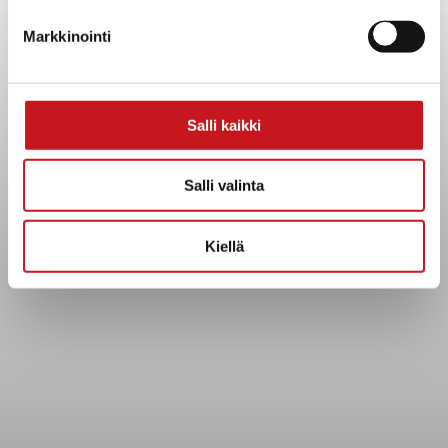
Yhteystiedot
Markkinointi
Kuntainfo
Strategiat, ohjelmat, ohjeet, suunnitelmat, säännöt ja
sopimukset
Asiakirjajulkisuuskuvaus
Salli kaikki
Evästeet
Saavutettavuusseloste
Salli valinta
Tietosuoja
Kiellä
Tietosuojaselosteet
Tietopyyntö
Päätöksenteko ja lähidemokratia
Päätökset, esityslistat & pöytäkirjat
Hallinto
Kunnanhallitus
Kunnanvaltuusto