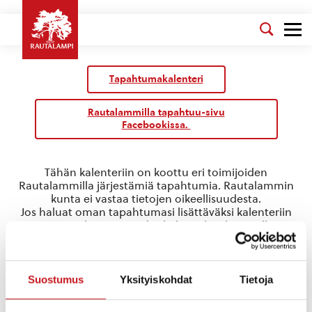
Tapahtumakalenteri
Rautalammilla tapahtuu-sivu
Facebookissa.
Tähän kalenteriin on koottu eri toimijoiden
Rautalammilla järjestämiä tapahtumia. Rautalammin
kunta ei vastaa tietojen oikeellisuudesta.
Jos haluat oman tapahtumasi lisättäväksi kalenteriin
jätä tapahtuman tiedot linkin takaa löytyvällä
lomakkeella
.
asukastilaisuus
Suostumus
Yksityiskohdat
Tietoja
Tapahtumat
asukastilaisuus