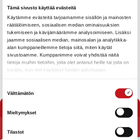
Tapahtumat
Tämä sivusto käyttää evästeitä
Ei tuloksia.
Käytämme evästeitä tarjoamamme sisällön ja mainosten
Notice
räätälöimiseen, sosiaalisen median ominaisuuksien
Tapahtuma
Ta
Tuleva
tukemiseen ja kävijämäärämme analysoimiseen. Lisäksi
Etsi
Lista
Etsi
Show
jaamme sosiaalisen median, mainosalan ja analytiikka-
Vie
Valitse
Filters
päivä.
alan kumppaneillemme tietoja siitä, miten käytät
aja
Nav
Tänään
Seuraavat
sivustoamme. Kumppanimme voivat yhdistää näitä
Tapahtumat
Edelliset
Näkymät
Tapahtu
tietoja muihin tietoihin, joita olet antanut heille tai joita on
navigointi
kerätty, kun olet käyttänyt heidän palvelujaan.
Tilaa kalenteriin
Suostumuksen
Välttämätön
valinta
Mieltymykset
Tilastot
Rautalammin kunta