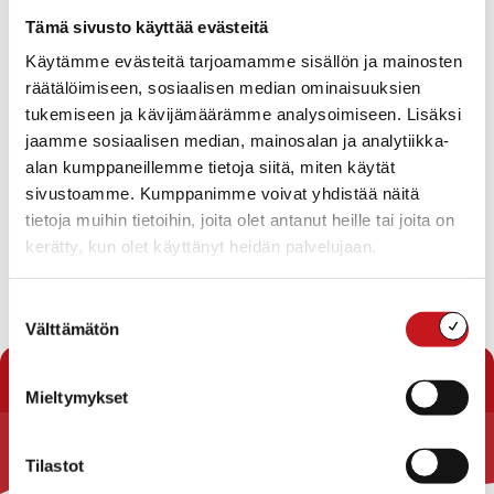
Tapahtumat
Tämä sivusto käyttää evästeitä
Ei tuloksia.
Käytämme evästeitä tarjoamamme sisällön ja mainosten
Notice
räätälöimiseen, sosiaalisen median ominaisuuksien
Tapahtuma
Ta
Tuleva
tukemiseen ja kävijämäärämme analysoimiseen. Lisäksi
Etsi
Lista
Etsi
Show
jaamme sosiaalisen median, mainosalan ja analytiikka-
Vie
Valitse
Filters
päivä.
alan kumppaneillemme tietoja siitä, miten käytät
aja
Nav
Tänään
Seuraavat
sivustoamme. Kumppanimme voivat yhdistää näitä
Tapahtumat
Edelliset
Näkymät
Tapahtu
tietoja muihin tietoihin, joita olet antanut heille tai joita on
navigointi
kerätty, kun olet käyttänyt heidän palvelujaan.
Tilaa kalenteriin
Suostumuksen
Välttämätön
valinta
Mieltymykset
Tilastot
Rautalammin kunta