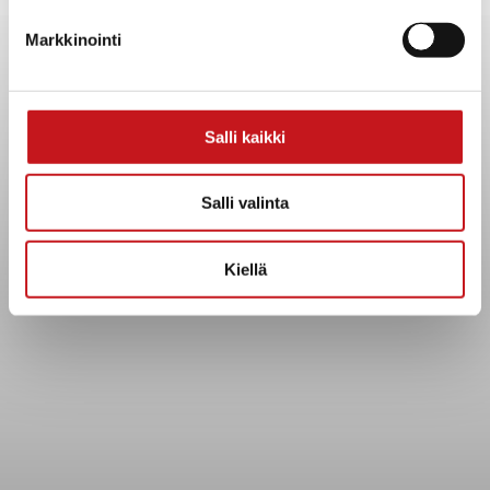
Yhteystiedot
Markkinointi
Kuntainfo
Strategiat, ohjelmat, ohjeet, suunnitelmat, säännöt ja
sopimukset
Asiakirjajulkisuuskuvaus
Salli kaikki
Evästeet
Saavutettavuusseloste
Salli valinta
Tietosuoja
Kiellä
Tietosuojaselosteet
Tietopyyntö
Päätöksenteko ja lähidemokratia
Päätökset, esityslistat & pöytäkirjat
Hallinto
Kunnanhallitus
Kunnanvaltuusto