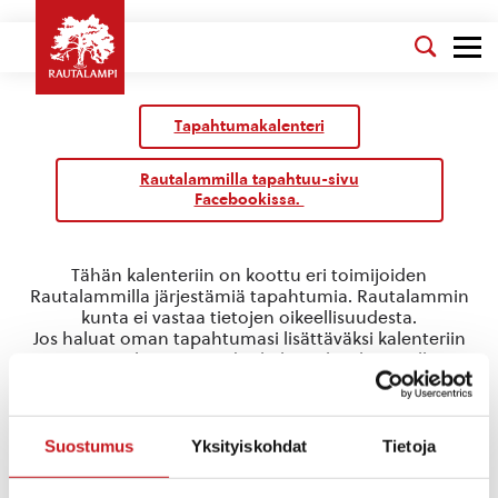
Tapahtumakalenteri
Rautalammilla tapahtuu-sivu
Facebookissa.
Tähän kalenteriin on koottu eri toimijoiden
Rautalammilla järjestämiä tapahtumia. Rautalammin
kunta ei vastaa tietojen oikeellisuudesta.
Jos haluat oman tapahtumasi lisättäväksi kalenteriin
jätä tapahtuman tiedot linkin takaa löytyvällä
lomakkeella
.
Juhannus
Suostumus
Yksityiskohdat
Tietoja
Tapahtumat
Juhannus