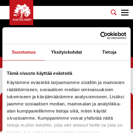
Tapahtumat
Suostumus
Yksityiskohdat
Tietoja
Olet tässä:
Etusivu
>
yle
Tämä sivusto käyttää evästeitä
Käytämme evästeitä tarjoamamme sisällön ja mainosten
Suodata
räätälöimiseen, sosiaalisen median ominaisuuksien
tukemiseen ja kävijämäärämme analysoimiseen. Lisäksi
jaamme sosiaalisen median, mainosalan ja analytiikka-
alan kumppaneillemme tietoja siitä, miten käytät
sivustoamme. Kumppanimme voivat yhdistää näitä
Rautalammin kunta
tietoja muihin tietoihin, joita olet antanut heille tai joita on
kerätty, kun olet käyttänyt heidän palvelujaan.