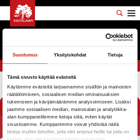
Tapahtumat
Suostumus
Yksityiskohdat
Tietoja
Olet tässä:
Etusivu
>
yhteisötaide
Tämä sivusto käyttää evästeitä
Käytämme evästeitä tarjoamamme sisällön ja mainosten
Suodata
räätälöimiseen, sosiaalisen median ominaisuuksien
tukemiseen ja kävijämäärämme analysoimiseen. Lisäksi
jaamme sosiaalisen median, mainosalan ja analytiikka-
alan kumppaneillemme tietoja siitä, miten käytät
sivustoamme. Kumppanimme voivat yhdistää näitä
Rautalammin kunta
tietoja muihin tietoihin, joita olet antanut heille tai joita on
kerätty, kun olet käyttänyt heidän palvelujaan.