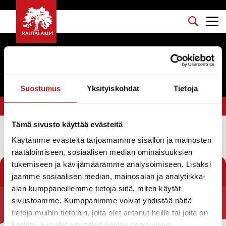
Tapahtumat
Suostumus
Yksityiskohdat
Tietoja
Olet tässä:
Etusivu
>
voimannosto
Tämä sivusto käyttää evästeitä
Käytämme evästeitä tarjoamamme sisällön ja mainosten
Suodata
räätälöimiseen, sosiaalisen median ominaisuuksien
tukemiseen ja kävijämäärämme analysoimiseen. Lisäksi
jaamme sosiaalisen median, mainosalan ja analytiikka-
alan kumppaneillemme tietoja siitä, miten käytät
sivustoamme. Kumppanimme voivat yhdistää näitä
Rautalammin kunta
tietoja muihin tietoihin, joita olet antanut heille tai joita on
kerätty, kun olet käyttänyt heidän palvelujaan.