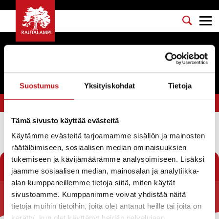
Tapahtumat
Suostumus
Yksityiskohdat
Tietoja
Olet tässä:
Etusivu
>
Viisikko
Tämä sivusto käyttää evästeitä
Käytämme evästeitä tarjoamamme sisällön ja mainosten
Suodata
räätälöimiseen, sosiaalisen median ominaisuuksien
tukemiseen ja kävijämäärämme analysoimiseen. Lisäksi
jaamme sosiaalisen median, mainosalan ja analytiikka-
alan kumppaneillemme tietoja siitä, miten käytät
sivustoamme. Kumppanimme voivat yhdistää näitä
Rautalammin kunta
tietoja muihin tietoihin, joita olet antanut heille tai joita on
kerätty, kun olet käyttänyt heidän palvelujaan.